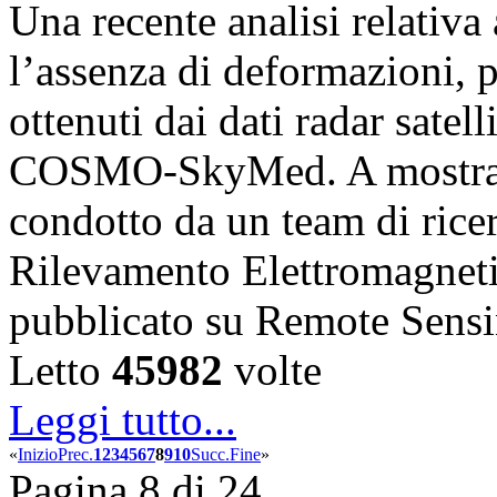
Una recente analisi relativ
l’assenza di deformazioni, pr
ottenuti dai dati radar satell
COSMO-SkyMed. A mostrare
condotto da un team di ricerc
Rilevamento Elettromagnet
pubblicato su Remote Sens
Letto
45982
volte
Leggi tutto...
«
Inizio
Prec.
1
2
3
4
5
6
7
8
9
10
Succ.
Fine
»
Pagina 8 di 24