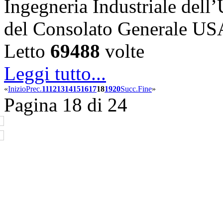
Ingegneria Industriale dell’
del Consolato Generale U
Letto
69488
volte
Leggi tutto...
«
Inizio
Prec.
11
12
13
14
15
16
17
18
19
20
Succ.
Fine
»
Pagina 18 di 24