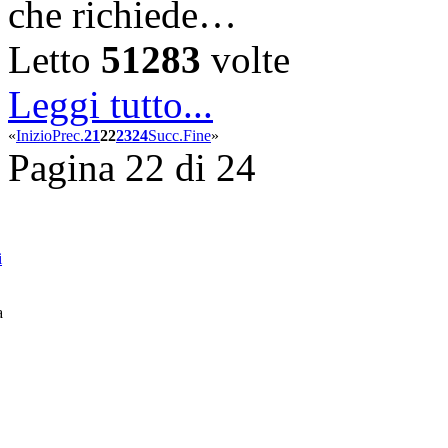
che richiede…
Letto
51283
volte
Leggi tutto...
«
Inizio
Prec.
21
22
23
24
Succ.
Fine
»
Pagina 22 di 24
i
a