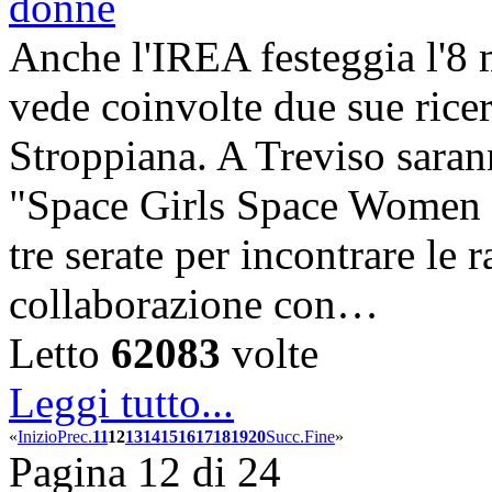
Anche l'IREA festeggia l'8 
vede coinvolte due sue rice
Stroppiana. A Treviso sarann
"Space Girls Space Women -
tre serate per incontrare le 
collaborazione con…
Letto
62083
volte
Leggi tutto...
«
Inizio
Prec.
11
12
13
14
15
16
17
18
19
20
Succ.
Fine
»
Pagina 12 di 24