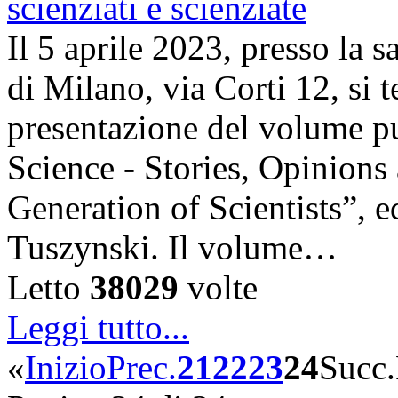
Il 5 aprile 2023, presso la 
di Milano, via Corti 12, si t
presentazione del volume pu
Science - Stories, Opinions
Generation of Scientists”, e
Tuszynski. Il volume…
Letto
38029
volte
Leggi tutto...
«
Inizio
Prec.
21
22
23
24
Succ.