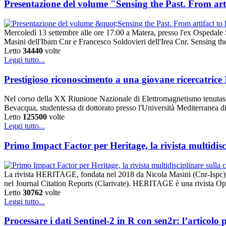
Presentazione del volume "Sensing the Past. From artif
Mercoledì 13 settembre alle ore 17:00 a Matera, presso l'ex Ospedale Sa
Masini dell'Ibam Cnr e Francesco Soldovieri dell'Irea Cnr. Sensing the 
Letto
34440
volte
Leggi tutto...
Prestigioso riconoscimento a una giovane ricercatric
Nel corso della XX Riunione Nazionale di Elettromagnetismo tenutasi a 
Bevacqua, studentessa di dottorato presso l'Università Mediterranea d
Letto
125500
volte
Leggi tutto...
Primo Impact Factor per Heritage, la rivista multidisc
La rivista HERITAGE, fondata nel 2018 da Nicola Masini (Cnr-Ispc) e 
nel Journal Citation Reports (Clarivate). HERITAGE è una rivista O
Letto
30762
volte
Leggi tutto...
Processare i dati Sentinel-2 in R con sen2r: l’artico