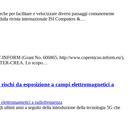
rche per facilitare e velocizzare diversi passaggi comunemente
to dalla rivista internazionale ISI Computers &…
eo FP7-INFORM (Grant No. 606865, http://www.copernicus-inform.eu/),
el LABTER-CREA. Lo scopo…
rischi da esposizione a campi elettromagnetici a
egli ultimi anni a seguito della introduzione della tecnologia 5G che