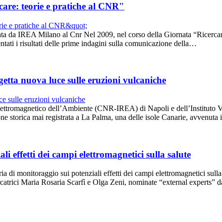
care: teorie e pratiche al CNR"
ta da IREA Milano al Cnr Nel 2009, nel corso della Giornata “Ricercare
ntati i risultati delle prime indagini sulla comunicazione della…
etta nuova luce sulle eruzioni vulcaniche
nto Elettromagnetico dell’Ambiente (CNR-IREA) di Napoli e dell’Instit
ne storica mai registrata a La Palma, una delle isole Canarie, avvenuta
i effetti dei campi elettromagnetici sulla salute
a di monitoraggio sui potenziali effetti dei campi elettromagnetici sull
atrici Maria Rosaria Scarfì e Olga Zeni, nominate “external experts”