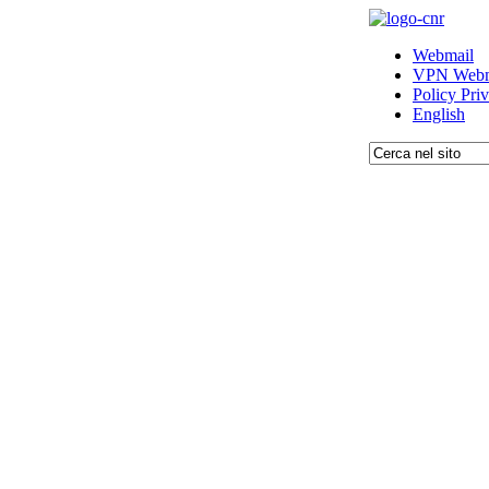
Webmail
VPN Webm
Policy Pri
English