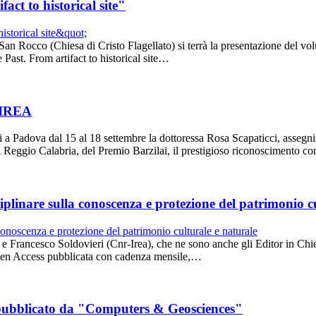
act to historical site"
n Rocco (Chiesa di Cristo Flagellato) si terrà la presentazione del volu
Past. From artifact to historical site…
e IREA
Padova dal 15 al 18 settembre la dottoressa Rosa Scapaticci, assegnista
i Reggio Calabria, del Premio Barzilai, il prestigioso riconoscimento co
iplinare sulla conoscenza e protezione del patrimonio c
Francesco Soldovieri (Cnr-Irea), che ne sono anche gli Editor in Chief,
pen Access pubblicata con cadenza mensile,…
lo pubblicato da "Computers & Geosciences"