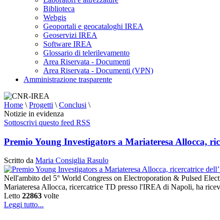
Biblioteca
Webgis
Geoportali e geocataloghi IREA
Geoservizi IREA
Software IREA
Glossario di telerilevamento
Area Riservata - Documenti
Area Riservata - Documenti (VPN)
Amministrazione trasparente
Home
\
Progetti
\
Conclusi
\
Notizie in evidenza
Sottoscrivi questo feed RSS
Premio Young Investigators a Mariateresa Allocca, r
Scritto da
Maria Consiglia Rasulo
Nell'ambito del 5° World Congress on Electroporation & Pulsed Electr
Mariateresa Allocca, ricercatrice TD presso l'IREA di Napoli, ha rice
Letto
22863
volte
Leggi tutto...