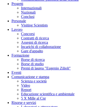
Progetti
Internazionali
Nazionali
Conclusi
Personale
Visiting Scientists
Lavoro
Concorsi
Contratti di ricerca
Assegni di ricerca
Incarichi di collaborazione
Gare d'appalto
Formazione
Borse di ricerca
Borse di studio
Premi di laurea "Eugenio Zilioli"
Eventi
Comunicazione e stampa
Scienza e società
Video
Report
Educazione scientifica e ambientale
5 X Mille al Cnr
Risorse e servizi
Laboratori e attrezzature