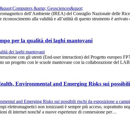
ettromagnetico dell’Ambiente (IREA) del Consiglio Nazionale delle Rice
 riconoscimento alla validità e all’utilità di questo strumento è arriva
mpo per la qualità dei laghi mantovani
i interazione con gli utenti (End-user interaction) del Progetto europ
nizzato un progetto con le scuole mantovane con la collaborazione d
ealth, Environmental and Emerging Risks sui possibili 
i campi elettromagnetici non ionizzanti è sempre più acceso, soprattutto n
azioni di internet nonché a nuove esperienze di connessione per…