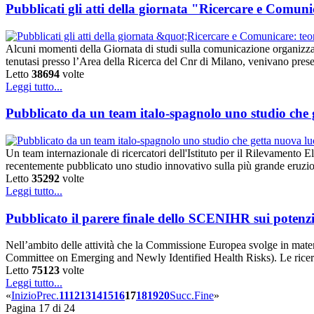
Pubblicati gli atti della giornata "Ricercare e Comuni
Alcuni momenti della Giornata di studi sulla comunicazione organizza
tenutasi presso l’Area della Ricerca del Cnr di Milano, venivano prese
Letto
38694
volte
Leggi tutto...
Pubblicato da un team italo-spagnolo uno studio che g
Un team internazionale di ricercatori dell'Istituto per il Rilevame
recentemente pubblicato uno studio innovativo sulla più grande eruzio
Letto
35292
volte
Leggi tutto...
Pubblicato il parere finale dello SCENIHR sui potenzial
Nell’ambito delle attività che la Commissione Europea svolge in materi
Committee on Emerging and Newly Identified Health Risks). Le ricerc
Letto
75123
volte
Leggi tutto...
«
Inizio
Prec.
11
12
13
14
15
16
17
18
19
20
Succ.
Fine
»
Pagina 17 di 24