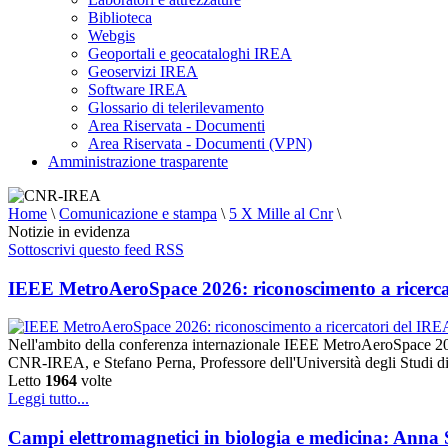
Biblioteca
Webgis
Geoportali e geocataloghi IREA
Geoservizi IREA
Software IREA
Glossario di telerilevamento
Area Riservata - Documenti
Area Riservata - Documenti (VPN)
Amministrazione trasparente
Home
\
Comunicazione e stampa
\
5 X Mille al Cnr
\
Notizie in evidenza
Sottoscrivi questo feed RSS
IEEE MetroAeroSpace 2026: riconoscimento a ricerca
Nell'ambito della conferenza internazionale IEEE MetroAeroSpace 20
CNR-IREA, e Stefano Perna, Professore dell'Università degli Studi di
Letto
1964
volte
Leggi tutto...
Campi elettromagnetici in biologia e medicina: Anna