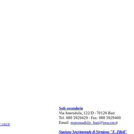
Sede secondaria
Via Amendola, 122/D - 70126 Bari
Tel: 080 5929429 - Fax: 080 5929460
Email:
responsabile_bari@irea.cnr.i
t
.cnr.it
Stazione Sperimentale di Sirmione "E. Zilioli"