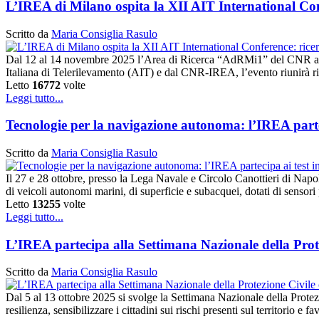
L’IREA di Milano ospita la XII AIT International Conf
Scritto da
Maria Consiglia Rasulo
Dal 12 al 14 novembre 2025 l’Area di Ricerca “AdRMi1” del CNR a Mi
Italiana di Telerilevamento (AIT) e dal CNR-IREA, l’evento riunirà rice
Letto
16772
volte
Leggi tutto...
Tecnologie per la navigazione autonoma: l’IREA parte
Scritto da
Maria Consiglia Rasulo
Il 27 e 28 ottobre, presso la Lega Navale e Circolo Canottieri di Nap
di veicoli autonomi marini, di superficie e subacquei, dotati di sensor
Letto
13255
volte
Leggi tutto...
L’IREA partecipa alla Settimana Nazionale della Prot
Scritto da
Maria Consiglia Rasulo
Dal 5 al 13 ottobre 2025 si svolge la Settimana Nazionale della Protezi
resilienza, sensibilizzare i cittadini sui rischi presenti sul territorio e