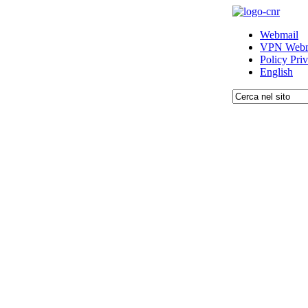
Webmail
VPN Webm
Policy Pri
English