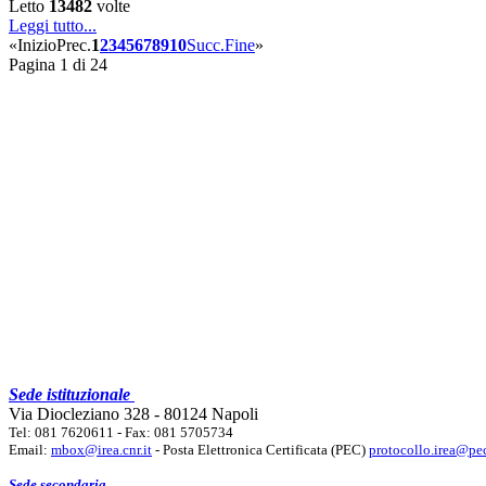
Letto
13482
volte
Leggi tutto...
«
Inizio
Prec.
1
2
3
4
5
6
7
8
9
10
Succ.
Fine
»
Pagina 1 di 24
Sede istituzionale
Via Diocleziano 328 - 80124 Napoli
Tel: 081 7620611 - Fax: 081 5705734
Email:
mbox@irea.cnr.it
- Posta Elettronica Certificata (PEC)
protocollo.irea@pec
Sede secondaria