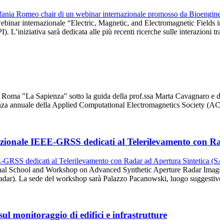
il webinar internazionale “Electric, Magnetic, and Electromagnetic Fie
 L’iniziativa sarà dedicata alle più recenti ricerche sulle interazioni t
 di Roma "La Sapienza" sotto la guida della prof.ssa Marta Cavagnaro e
erenza annuale della Applied Computational Electromagnetics Society (
azionale IEEE-GRSS dedicati al Telerilevamento con R
ional School and Workshop on Advanced Synthetic Aperture Radar Imag
Radar). La sede del workshop sarà Palazzo Pacanowski, luogo suggestiv
l monitoraggio di edifici e infrastrutture