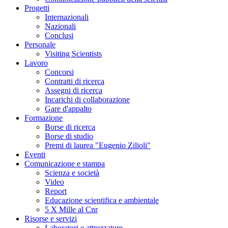
Progetti
Internazionali
Nazionali
Conclusi
Personale
Visiting Scientists
Lavoro
Concorsi
Contratti di ricerca
Assegni di ricerca
Incarichi di collaborazione
Gare d'appalto
Formazione
Borse di ricerca
Borse di studio
Premi di laurea "Eugenio Zilioli"
Eventi
Comunicazione e stampa
Scienza e società
Video
Report
Educazione scientifica e ambientale
5 X Mille al Cnr
Risorse e servizi
Laboratori e attrezzature