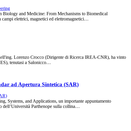
lds in Biology and Medicine: From Mechanisms to Biomedical
ra campi elettrici, magnetici ed elettromagnetici…
 dell'ing. Lorenzo Crocco (Dirigente di Ricerca IREA-CNR), ha vinto
ACES), tenutasi a Salonicco…
adar ad Apertura Sintetica (SAR)
ing, Systems, and Applications, un importante appuntamento
o dell’Università Parthenope sulla collina…