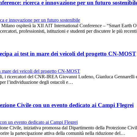
erence: ricerca e innovazione per un futuro sostenibil
lano ospiterà la XII AIT International Conference – “Smart Earth Obs
rcatori, professionisti, istituzioni e studenti per discutere le più recen
cipa ai test in mare dei veicoli del progetto CN-MOST
oli, i ricercatori del CNR-IREA Giovanni Ludeno, Gianluca Gennarelli e
i per l’individuazione degli ostacoli e…
ezione Civile con un evento dedicato ai Campi Flegrei
one Civile, iniziativa promossa dal Dipartimento della Protezione Civile
 favorire la partecipazione attiva della comunità nella riduzione del…