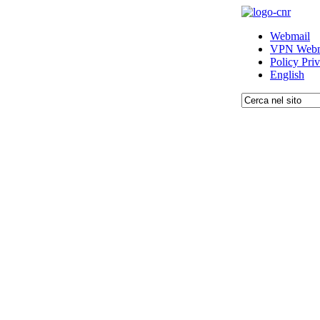
Webmail
VPN Webm
Policy Pri
English