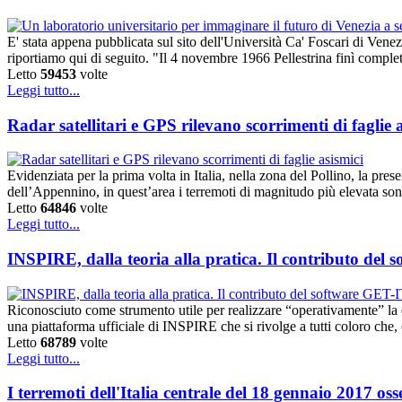
E' stata appena pubblicata sul sito dell'Università Ca' Foscari di Vene
riportiamo qui di seguito. "Il 4 novembre 1966 Pellestrina finì compl
Letto
59453
volte
Leggi tutto...
Radar satellitari e GPS rilevano scorrimenti di faglie 
Evidenziata per la prima volta in Italia, nella zona del Pollino, la pre
dell’Appennino, in quest’area i terremoti di magnitudo più elevata so
Letto
64846
volte
Leggi tutto...
INSPIRE, dalla teoria alla pratica. Il contributo del so
Riconosciuto come strumento utile per realizzare “operativamente” la 
una piattaforma ufficiale di INSPIRE che si rivolge a tutti coloro ch
Letto
68789
volte
Leggi tutto...
I terremoti dell'Italia centrale del 18 gennaio 2017 oss