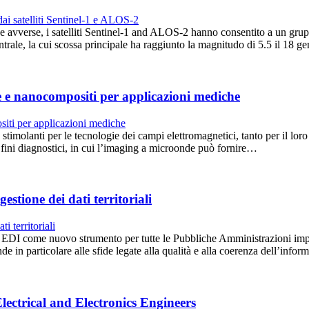
e avverse, i satelliti Sentinel-1 and ALOS-2 hanno consentito a un grup
centrale, la cui scossa principale ha raggiunto la magnitudo di 5.5 il 18
e e nanocompositi per applicazioni mediche
timolanti per le tecnologie dei campi elettromagnetici, tanto per il loro u
a fini diagnostici, in cui l’imaging a microonde può fornire…
tione dei dati territoriali
re EDI come nuovo strumento per tutte le Pubbliche Amministrazioni impeg
n particolare alle sfide legate alla qualità e alla coerenza dell’info
lectrical and Electronics Engineers