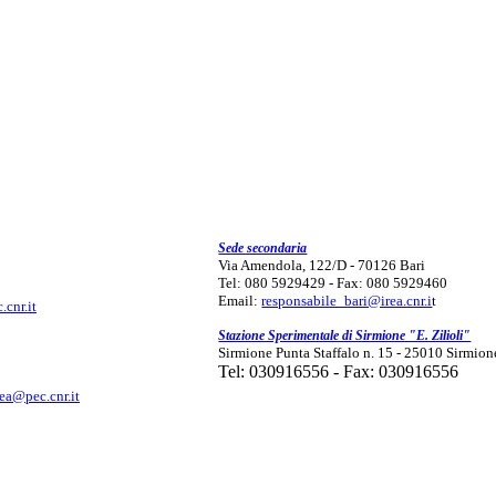
Sede secondaria
Via Amendola, 122/D - 70126 Bari
Tel: 080 5929429 - Fax: 080 5929460
Email:
responsabile_bari@irea.cnr.i
t
.cnr.it
Stazione Sperimentale di Sirmione "E. Zilioli"
Sirmione Punta Staffalo n. 15 - 25010 Sirmion
Tel: 030916556 - Fax: 030916556
rea@pec.cnr.it