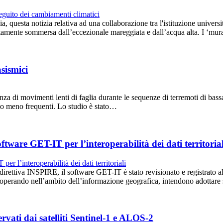
zia, questa notizia relativa ad una collaborazione tra l'istituzione univ
etamente sommersa dall’eccezionale mareggiata e dall’acqua alta. I ‘mu
asismici
senza di movimenti lenti di faglia durante le sequenze di terremoti di ba
no meno frequenti. Lo studio è stato…
ftware GET-IT per l’interoperabilità dei dati territorial
direttiva INSPIRE, il software GET-IT è stato revisionato e registrato 
e, operando nell’ambito dell’informazione geografica, intendono adottare
ervati dai satelliti Sentinel-1 e ALOS-2