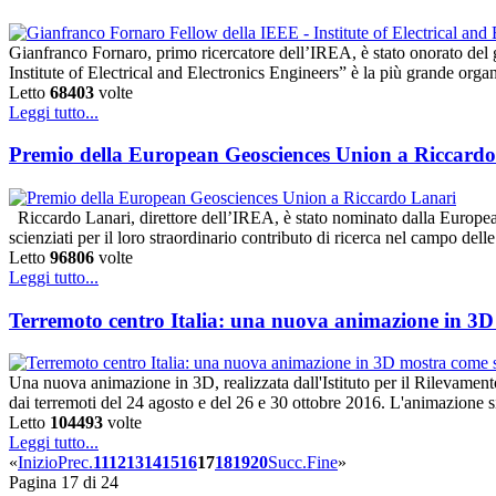
Gianfranco Fornaro, primo ricercatore dell’IREA, è stato onorato del g
Institute of Electrical and Electronics Engineers” è la più grande or
Letto
68403
volte
Leggi tutto...
Premio della European Geosciences Union a Riccard
Riccardo Lanari, direttore dell’IREA, è stato nominato dalla Europ
scienziati per il loro straordinario contributo di ricerca nel campo delle
Letto
96806
volte
Leggi tutto...
Terremoto centro Italia: una nuova animazione in 3D mo
Una nuova animazione in 3D, realizzata dall'Istituto per il Rilevament
dai terremoti del 24 agosto e del 26 e 30 ottobre 2016. L'animazione 
Letto
104493
volte
Leggi tutto...
«
Inizio
Prec.
11
12
13
14
15
16
17
18
19
20
Succ.
Fine
»
Pagina 17 di 24