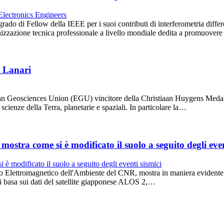
rado di Fellow della IEEE per i suoi contributi di interferometria diff
ganizzazione tecnica professionale a livello mondiale dedita a promuover
o Lanari
ean Geosciences Union (EGU) vincitore della Christiaan Huygens Meda
 scienze della Terra, planetarie e spaziali. In particolare la…
stra come si è modificato il suolo a seguito degli even
o Elettromagnetico dell'Ambiente del CNR, mostra in maniera evidente qua
si basa sui dati del satellite giapponese ALOS 2,…