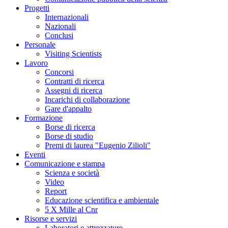
Progetti
Internazionali
Nazionali
Conclusi
Personale
Visiting Scientists
Lavoro
Concorsi
Contratti di ricerca
Assegni di ricerca
Incarichi di collaborazione
Gare d'appalto
Formazione
Borse di ricerca
Borse di studio
Premi di laurea "Eugenio Zilioli"
Eventi
Comunicazione e stampa
Scienza e società
Video
Report
Educazione scientifica e ambientale
5 X Mille al Cnr
Risorse e servizi
Laboratori e attrezzature