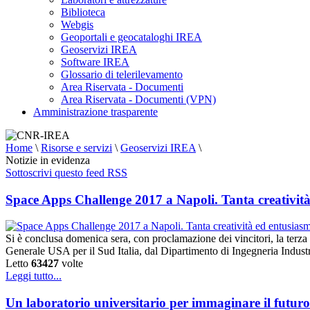
Biblioteca
Webgis
Geoportali e geocataloghi IREA
Geoservizi IREA
Software IREA
Glossario di telerilevamento
Area Riservata - Documenti
Area Riservata - Documenti (VPN)
Amministrazione trasparente
Home
\
Risorse e servizi
\
Geoservizi IREA
\
Notizie in evidenza
Sottoscrivi questo feed RSS
Space Apps Challenge 2017 a Napoli. Tanta creatività 
Si è conclusa domenica sera, con proclamazione dei vincitori, la ter
Generale USA per il Sud Italia, dal Dipartimento di Ingegneria Indust
Letto
63427
volte
Leggi tutto...
Un laboratorio universitario per immaginare il futuro