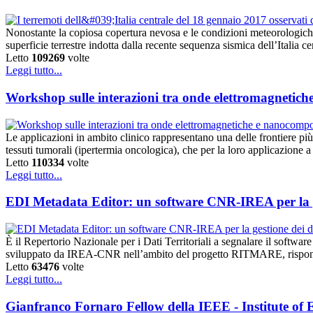
Nonostante la copiosa copertura nevosa e le condizioni meteorologich
superficie terrestre indotta dalla recente sequenza sismica dell’Italia 
Letto
109269
volte
Leggi tutto...
Workshop sulle interazioni tra onde elettromagnetich
Le applicazioni in ambito clinico rappresentano una delle frontiere più s
tessuti tumorali (ipertermia oncologica), che per la loro applicazione 
Letto
110334
volte
Leggi tutto...
EDI Metadata Editor: un software CNR-IREA per la ges
È il Repertorio Nazionale per i Dati Territoriali a segnalare il softwa
sviluppato da IREA-CNR nell’ambito del progetto RITMARE, risponde i
Letto
63476
volte
Leggi tutto...
Gianfranco Fornaro Fellow della IEEE - Institute of E