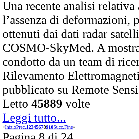
Una recente analisi relativ
l’assenza di deformazioni, pr
ottenuti dai dati radar satell
COSMO-SkyMed. A mostrare
condotto da un team di ricerc
Rilevamento Elettromagnet
pubblicato su Remote Sens
Letto
45889
volte
Leggi tutto...
«
Inizio
Prec.
1
2
3
4
5
6
7
8
9
10
Succ.
Fine
»
Pagina 8 di 24