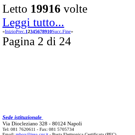
Letto
19916
volte
Leggi tutto...
«
Inizio
Prec.
1
2
3
4
5
6
7
8
9
10
Succ.
Fine
»
Pagina 2 di 24
Sede istituzionale
Via Diocleziano 328 - 80124 Napoli
Tel: 081 7620611 - Fax: 081 5705734
Email:
mbox@irea.cnr.it
- Posta Elettronica Certificata (PEC)