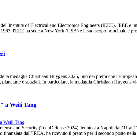
dell'Institute of Electrical and Electronics Engineers (IEEE). IEEE è u
ta nel 1963, l'EEE ha sede a New York (USA) e il suo scopo principale è
ri
re della medaglia Christiaan Huygens 2025, uno dei premi che l'Europe
rra, planetarie e spaziali. In particolare, la medaglia Christiaan Huygens
" a Weili Tang
fense and Security (TechDefense 2024), tenutosi a Napoli dall’11 al 1
io finanziata dall’IREA, ha ricevuto il premio per il secondo posto nell