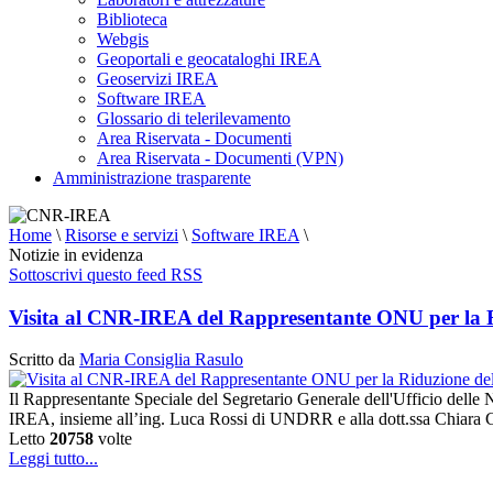
Biblioteca
Webgis
Geoportali e geocataloghi IREA
Geoservizi IREA
Software IREA
Glossario di telerilevamento
Area Riservata - Documenti
Area Riservata - Documenti (VPN)
Amministrazione trasparente
Home
\
Risorse e servizi
\
Software IREA
\
Notizie in evidenza
Sottoscrivi questo feed RSS
Visita al CNR-IREA del Rappresentante ONU per la Ri
Scritto da
Maria Consiglia Rasulo
Il Rappresentante Speciale del Segretario Generale dell'Ufficio delle
IREA, insieme all’ing. Luca Rossi di UNDRR e alla dott.ssa Chiara C
Letto
20758
volte
Leggi tutto...