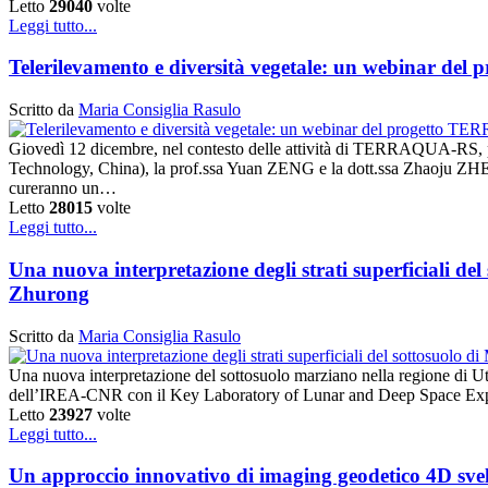
Letto
29040
volte
Leggi tutto...
Telerilevamento e diversità vegetale: un webinar d
Scritto da
Maria Consiglia Rasulo
Giovedì 12 dicembre, nel contesto delle attività di TERRAQUA-RS, 
Technology, China), la prof.ssa Yuan ZENG e la dott.ssa Zhaoju Z
cureranno un…
Letto
28015
volte
Leggi tutto...
Una nuova interpretazione degli strati superficiali del
Zhurong
Scritto da
Maria Consiglia Rasulo
Una nuova interpretazione del sottosuolo marziano nella regione di Ut
dell’IREA-CNR con il Key Laboratory of Lunar and Deep Space Expl
Letto
23927
volte
Leggi tutto...
Un approccio innovativo di imaging geodetico 4D svela