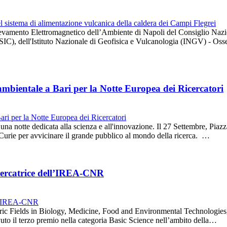
 Rilevamento Elettromagnetico dell’Ambiente di Napoli del Consiglio Naz
IC), dell'Istituto Nazionale di Geofisica e Vulcanologia (INGV) - Os
 ambientale a Bari per la Notte Europea dei Ricercatori
 una notte dedicata alla scienza e all'innovazione. Il 27 Settembre, Piaz
urie per avvicinare il grande pubblico al mondo della ricerca. …
icercatrice dell’IREA-CNR
ic Fields in Biology, Medicine, Food and Environmental Technologies, 
vuto il terzo premio nella categoria Basic Science nell’ambito della…