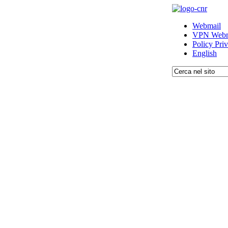
Webmail
VPN Webm
Policy Pri
English