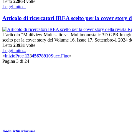
Letto
22863
volte
Leggi tutto...
Articolo di ricercatori IREA scelto per la cover story 
L'articolo “Multiview Multistatic vs. Multimonostatic 3D GPR Imagin
scelto per la cover story del Volume 16, Issue 17, Settembre-1 2024 del
Letto
23931
volte
Leggi tutto...
«
Inizio
Prec.
1
2
3
4
5
6
7
8
9
10
Succ.
Fine
»
Pagina 3 di 24
Sede istituzionale