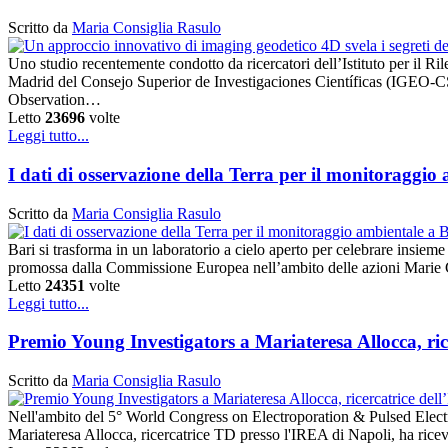
Scritto da
Maria Consiglia Rasulo
Uno studio recentemente condotto da ricercatori dell’Istituto per il
Madrid del Consejo Superior de Investigaciones Científicas (IGEO-CS
Observation…
Letto
23696
volte
Leggi tutto...
I dati di osservazione della Terra per il monitoraggio
Scritto da
Maria Consiglia Rasulo
Bari si trasforma in un laboratorio a cielo aperto per celebrare insieme
promossa dalla Commissione Europea nell’ambito delle azioni Marie C
Letto
24351
volte
Leggi tutto...
Premio Young Investigators a Mariateresa Allocca, r
Scritto da
Maria Consiglia Rasulo
Nell'ambito del 5° World Congress on Electroporation & Pulsed Electr
Mariateresa Allocca, ricercatrice TD presso l'IREA di Napoli, ha rice