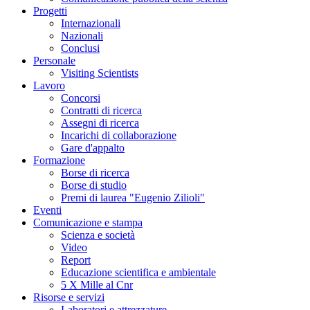
Progetti
Internazionali
Nazionali
Conclusi
Personale
Visiting Scientists
Lavoro
Concorsi
Contratti di ricerca
Assegni di ricerca
Incarichi di collaborazione
Gare d'appalto
Formazione
Borse di ricerca
Borse di studio
Premi di laurea "Eugenio Zilioli"
Eventi
Comunicazione e stampa
Scienza e società
Video
Report
Educazione scientifica e ambientale
5 X Mille al Cnr
Risorse e servizi
Laboratori e attrezzature