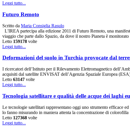
Leggi tutto...
Futuro Remoto
Scritto da
Maria Consiglia Rasulo
L'IREA partecipa alla edizione 2011 di Futuro Remoto, una manifestazio
viaggio che parte dallo Spazio, da dove il nostro Pianeta è monitorato 
Letto
159178
volte
Leggi tutto...
Deformazioni del suolo in Turchia provocate dal terr
I ricercatori dell’Istituto per il Rilevamento Elettromagnetico dell’Am
acquisiti dal satellite ENVISAT dell’Agenzia Spaziale Europea (ESA
Letto
63147
volte
Leggi tutto...
Tecnologia satellitare e qualità delle acque dei laghi e
Le tecnologie satellitari rappresentano oggi uno strumento efficace e
lo fanno misurando in maniera attenta la concentrazione di colorofilla
Letto
127368
volte
Leggi tutto...