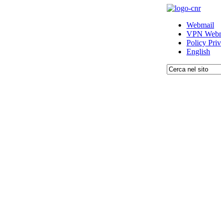
Webmail
VPN Webm
Policy Pri
English