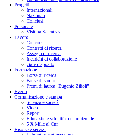
Progetti
Internazionali
Nazionali
Conclusi
Personale
Visiting Scientists
Lavoro
Concorsi
Contratti di ricerca
Assegni di ricerca
Incarichi di collaborazione
Gare d'appalto
Formazione
Borse di ricerca
Borse di studio
Premi di laurea "Eugenio Zilioli"
Eventi
Comunicazione e stampa
Scienza e società
Video
Report
Educazione scientifica e ambientale
5 X Mille al Cnr
Risorse e servizi
Laboratori e attrezzature