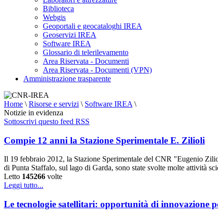
Biblioteca
Webgis
Geoportali e geocataloghi IREA
Geoservizi IREA
Software IREA
Glossario di telerilevamento
Area Riservata - Documenti
Area Riservata - Documenti (VPN)
Amministrazione trasparente
Home
\
Risorse e servizi
\
Software IREA
\
Notizie in evidenza
Sottoscrivi questo feed RSS
Compie 12 anni la Stazione Sperimentale E. Zilioli
Il 19 febbraio 2012, la Stazione Sperimentale del CNR "Eugenio Zilioli
di Punta Staffalo, sul lago di Garda, sono state svolte molte attività sc
Letto
145266
volte
Leggi tutto...
Le tecnologie satellitari: opportunità di innovazione