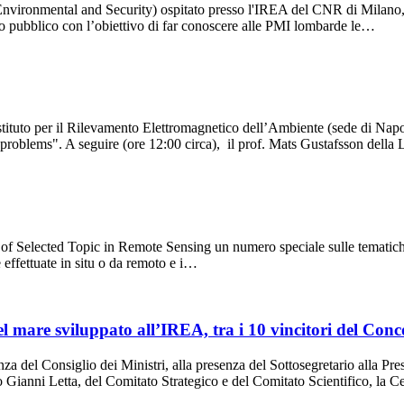
ironmental and Security) ospitato presso l'IREA del CNR di Milano, o
o pubblico con l’obiettivo di far conoscere alle PMI lombarde le…
Istituto per il Rilevamento Elettromagnetico dell’Ambiente (sede di Nap
e problems". A seguire (ore 12:00 circa), il prof. Mats Gustafsson dell
 of Selected Topic in Remote Sensing un numero speciale sulle tematich
e effettuate in situ o da remoto e i…
el mare sviluppato all’IREA, tra i 10 vincitori del Con
nza del Consiglio dei Ministri, alla presenza del Sottosegretario alla Pr
o Gianni Letta, del Comitato Strategico e del Comitato Scientifico, la