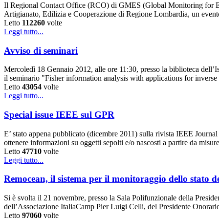
Il Regional Contact Office (RCO) di GMES (Global Monitoring for Env
Artigianato, Edilizia e Cooperazione di Regione Lombardia, un event
Letto
112260
volte
Leggi tutto...
Avviso di seminari
Mercoledì 18 Gennaio 2012, alle ore 11:30, presso la biblioteca dell’
il seminario "Fisher information analysis with applications for invers
Letto
43054
volte
Leggi tutto...
Special issue IEEE sul GPR
E’ stato appena pubblicato (dicembre 2011) sulla rivista IEEE Journal
ottenere informazioni su oggetti sepolti e/o nascosti a partire da misur
Letto
47710
volte
Leggi tutto...
Remocean, il sistema per il monitoraggio dello stato d
Si è svolta il 21 novembre, presso la Sala Polifunzionale della Preside
dell’Associazione ItaliaCamp Pier Luigi Celli, del Presidente Onorari
Letto
97060
volte