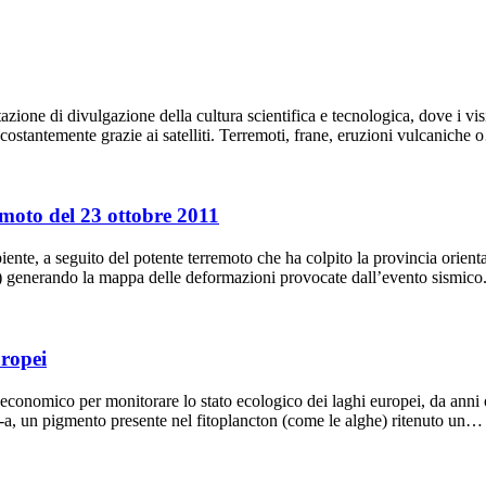
ne di divulgazione della cultura scientifica e tecnologica, dove i visit
costantemente grazie ai satelliti. Terremoti, frane, eruzioni vulcaniche
emoto del 23 ottobre 2011
biente, a seguito del potente terremoto che ha colpito la provincia orien
) generando la mappa delle deformazioni provocate dall’evento sismico
uropei
d economico per monitorare lo stato ecologico dei laghi europei, da an
 -a, un pigmento presente nel fitoplancton (come le alghe) ritenuto un…