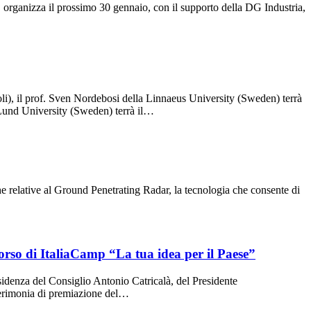
rganizza il prossimo 30 gennaio, con il supporto della DG Industria,
oli), il prof. Sven Nordebosi della Linnaeus University (Sweden) terrà
a Lund University (Sweden) terrà il…
e relative al Ground Penetrating Radar, la tecnologia che consente di
corso di ItaliaCamp “La tua idea per il Paese”
esidenza del Consiglio Antonio Catricalà, del Presidente
 Cerimonia di premiazione del…