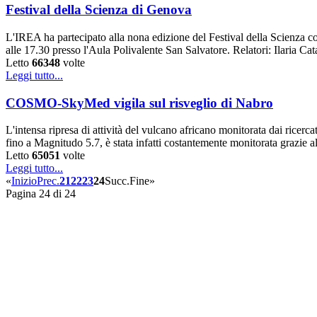
Festival della Scienza di Genova
L'IREA ha partecipato alla nona edizione del Festival della Scienza c
alle 17.30 presso l'Aula Polivalente San Salvatore. Relatori: Ilaria 
Letto
66348
volte
Leggi tutto...
COSMO-SkyMed vigila sul risveglio di Nabro
L'intensa ripresa di attività del vulcano africano monitorata dai rice
fino a Magnitudo 5.7, è stata infatti costantemente monitorata grazie all’
Letto
65051
volte
Leggi tutto...
«
Inizio
Prec.
21
22
23
24
Succ.
Fine
»
Pagina 24 di 24