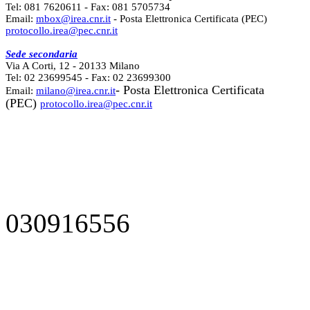
Tel: 081 7620611 - Fax: 081 5705734
Email:
mbox@irea.cnr.it
- Posta Elettronica Certificata (PEC)
protocollo.irea@pec.cnr.it
Sede secondaria
Via A Corti, 12 - 20133 Milano
Tel: 02 23699545 - Fax: 02 23699300
- Posta Elettronica Certificata
Email:
milano@irea.cnr.it
(PEC)
protocollo.irea@pec.cnr.it
030916556