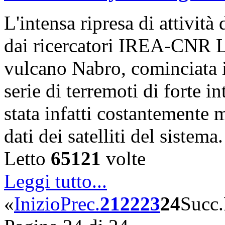
L'intensa ripresa di attivit
dai ricercatori IREA-CNR L
vulcano Nabro, cominciata 
serie di terremoti di forte i
stata infatti costantemente m
dati dei satelliti del sistem
Letto
65121
volte
Leggi tutto...
«
Inizio
Prec.
21
22
23
24
Succ.