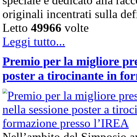
speciale è dedicato alla racc
originali incentrati sulla d
Letto
49966
volte
Leggi tutto...
Premio per la migliore pr
poster a tirocinante in f
Nell’ambito del Simposio a