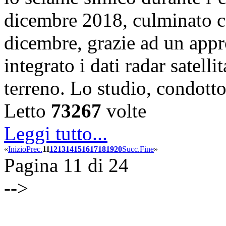
dicembre 2018, culminato co
dicembre, grazie ad un appr
integrato i dati radar satelli
terreno. Lo studio, condot
Letto
73267
volte
Leggi tutto...
«
Inizio
Prec.
11
12
13
14
15
16
17
18
19
20
Succ.
Fine
»
Pagina 11 di 24
-->