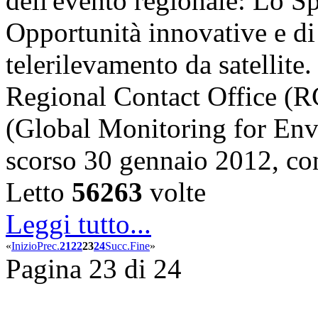
dell'evento regionale: Lo S
Opportunità innovative e di
telerilevamento da satellite
Regional Contact Office 
(Global Monitoring for Env
scorso 30 gennaio 2012, c
Letto
56263
volte
Leggi tutto...
«
Inizio
Prec.
21
22
23
24
Succ.
Fine
»
Pagina 23 di 24