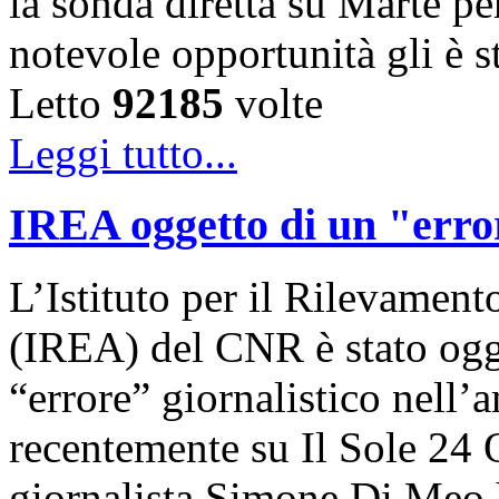
la sonda diretta su Marte pe
notevole opportunità gli è 
Letto
92185
volte
Leggi tutto...
IREA oggetto di un "error
L’Istituto per il Rilevamen
(IREA) del CNR è stato ogge
“errore” giornalistico nell’
recentemente su Il Sole 24 O
giornalista Simone Di Meo h