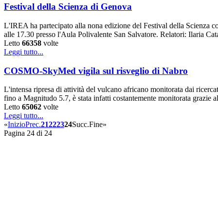
Festival della Scienza di Genova
L'IREA ha partecipato alla nona edizione del Festival della Scienza c
alle 17.30 presso l'Aula Polivalente San Salvatore. Relatori: Ilaria 
Letto
66358
volte
Leggi tutto...
COSMO-SkyMed vigila sul risveglio di Nabro
L'intensa ripresa di attività del vulcano africano monitorata dai rice
fino a Magnitudo 5.7, è stata infatti costantemente monitorata grazie all’
Letto
65062
volte
Leggi tutto...
«
Inizio
Prec.
21
22
23
24
Succ.
Fine
»
Pagina 24 di 24