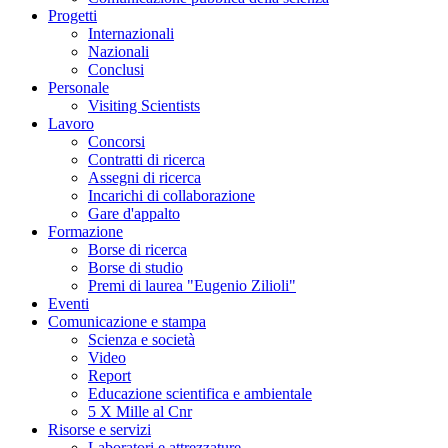
Progetti
Internazionali
Nazionali
Conclusi
Personale
Visiting Scientists
Lavoro
Concorsi
Contratti di ricerca
Assegni di ricerca
Incarichi di collaborazione
Gare d'appalto
Formazione
Borse di ricerca
Borse di studio
Premi di laurea "Eugenio Zilioli"
Eventi
Comunicazione e stampa
Scienza e società
Video
Report
Educazione scientifica e ambientale
5 X Mille al Cnr
Risorse e servizi
Laboratori e attrezzature