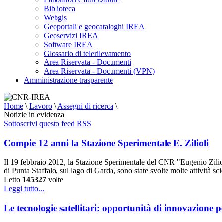
Biblioteca
Webgis
Geoportali e geocataloghi IREA
Geoservizi IREA
Software IREA
Glossario di telerilevamento
Area Riservata - Documenti
Area Riservata - Documenti (VPN)
Amministrazione trasparente
Home
\
Lavoro
\
Assegni di ricerca
\
Notizie in evidenza
Sottoscrivi questo feed RSS
Compie 12 anni la Stazione Sperimentale E. Zilioli
Il 19 febbraio 2012, la Stazione Sperimentale del CNR "Eugenio Zilioli
di Punta Staffalo, sul lago di Garda, sono state svolte molte attività sc
Letto
145327
volte
Leggi tutto...
Le tecnologie satellitari: opportunità di innovazione