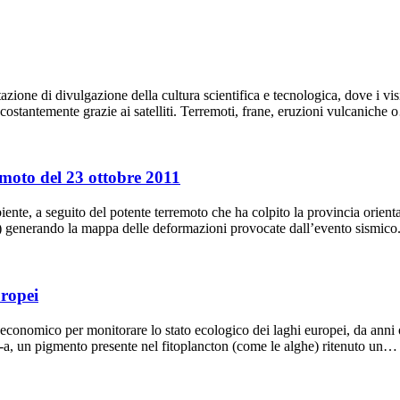
ne di divulgazione della cultura scientifica e tecnologica, dove i visit
costantemente grazie ai satelliti. Terremoti, frane, eruzioni vulcaniche
emoto del 23 ottobre 2011
biente, a seguito del potente terremoto che ha colpito la provincia orien
) generando la mappa delle deformazioni provocate dall’evento sismico
uropei
d economico per monitorare lo stato ecologico dei laghi europei, da an
 -a, un pigmento presente nel fitoplancton (come le alghe) ritenuto un…