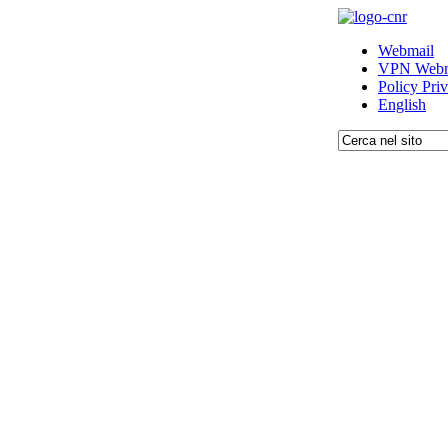
Webmail
VPN Webm
Policy Pri
English