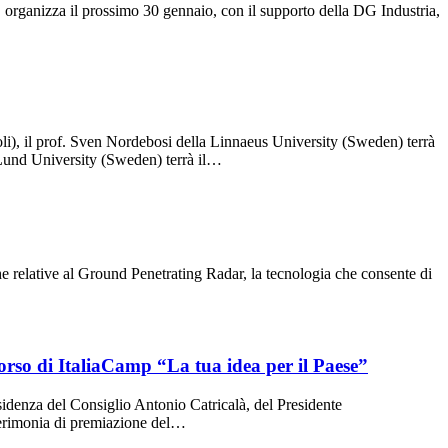
rganizza il prossimo 30 gennaio, con il supporto della DG Industria,
oli), il prof. Sven Nordebosi della Linnaeus University (Sweden) terrà
a Lund University (Sweden) terrà il…
e relative al Ground Penetrating Radar, la tecnologia che consente di
corso di ItaliaCamp “La tua idea per il Paese”
esidenza del Consiglio Antonio Catricalà, del Presidente
 Cerimonia di premiazione del…