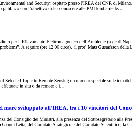
ironmental and Security) ospitato presso l'IREA del CNR di Milano, o
o pubblico con l’obiettivo di far conoscere alle PMI lombarde le…
Istituto per il Rilevamento Elettromagnetico dell’Ambiente (sede di Nap
e problems". A seguire (ore 12:00 circa), il prof. Mats Gustafsson dell
 of Selected Topic in Remote Sensing un numero speciale sulle tematich
e effettuate in situ o da remoto e i…
el mare sviluppato all’IREA, tra i 10 vincitori del Con
nza del Consiglio dei Ministri, alla presenza del Sottosegretario alla Pr
o Gianni Letta, del Comitato Strategico e del Comitato Scientifico, la