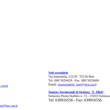
Sede secondaria
Via Amendola, 122/D - 70126 Bari
Tel: 080 5929429 - Fax: 080 5929460
Email:
responsabile_bari@irea.cnr.i
t
.cnr.it
Stazione Sperimentale di Sirmione "E. Zilioli"
Sirmione Punta Staffalo n. 15 - 25010 Sirmion
Tel: 030916556 - Fax: 030916556
rea@pec.cnr.it