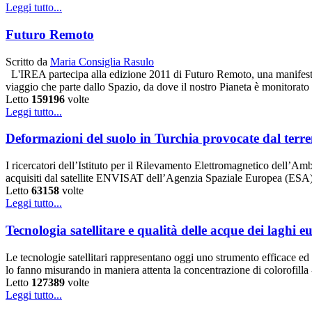
Leggi tutto...
Futuro Remoto
Scritto da
Maria Consiglia Rasulo
L'IREA partecipa alla edizione 2011 di Futuro Remoto, una manifestazio
viaggio che parte dallo Spazio, da dove il nostro Pianeta è monitorato 
Letto
159196
volte
Leggi tutto...
Deformazioni del suolo in Turchia provocate dal terr
I ricercatori dell’Istituto per il Rilevamento Elettromagnetico dell’Am
acquisiti dal satellite ENVISAT dell’Agenzia Spaziale Europea (ESA
Letto
63158
volte
Leggi tutto...
Tecnologia satellitare e qualità delle acque dei laghi e
Le tecnologie satellitari rappresentano oggi uno strumento efficace e
lo fanno misurando in maniera attenta la concentrazione di colorofilla
Letto
127389
volte
Leggi tutto...