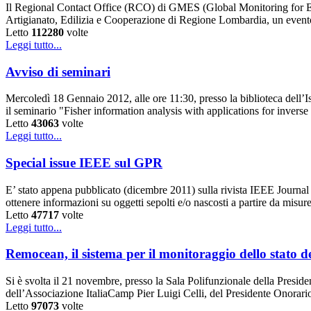
Il Regional Contact Office (RCO) di GMES (Global Monitoring for Env
Artigianato, Edilizia e Cooperazione di Regione Lombardia, un event
Letto
112280
volte
Leggi tutto...
Avviso di seminari
Mercoledì 18 Gennaio 2012, alle ore 11:30, presso la biblioteca dell’
il seminario "Fisher information analysis with applications for invers
Letto
43063
volte
Leggi tutto...
Special issue IEEE sul GPR
E’ stato appena pubblicato (dicembre 2011) sulla rivista IEEE Journal
ottenere informazioni su oggetti sepolti e/o nascosti a partire da misur
Letto
47717
volte
Leggi tutto...
Remocean, il sistema per il monitoraggio dello stato d
Si è svolta il 21 novembre, presso la Sala Polifunzionale della Preside
dell’Associazione ItaliaCamp Pier Luigi Celli, del Presidente Onorari
Letto
97073
volte