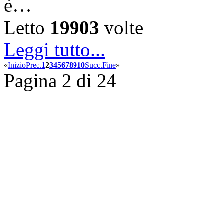
è…
Letto
19903
volte
Leggi tutto...
«
Inizio
Prec.
1
2
3
4
5
6
7
8
9
10
Succ.
Fine
»
Pagina 2 di 24