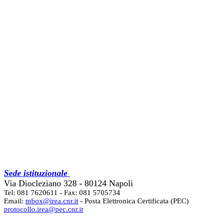
Sede istituzionale
Via Diocleziano 328 - 80124 Napoli
Tel: 081 7620611 - Fax: 081 5705734
Email:
mbox@irea.cnr.it
- Posta Elettronica Certificata (PEC)
protocollo.irea@pec.cnr.it