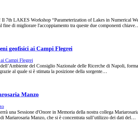
S! Il 7th LAKES Workshop “Parameterization of Lakes in Numerical Wea
ra, al fine di migliorare l'accoppiamento tra queste due componenti chiave
i geofisici ai Campi Flegrei
o dell’Ambiente del Consiglio Nazionale delle Ricerche di Napoli, forma
i, grazie al quale si è stimata la posizione della sorgente…
iarosaria Manzo
terrà una Sessione d'Onore in Memoria della nostra collega Mariarosar
a di Mariarosaria Manzo, che si è concentrata sull’utilizzo dei dati del…