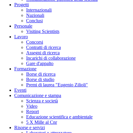
Progetti
Internazionali
Nazionali
Conclusi
Personale
Visiting Scientists
Lavoro
Concorsi
Contratti di ricerca
Assegni di ricerca
Incarichi di collaborazione
Gare d'appalto
Formazione
Borse di ricerca
Borse di studio
Premi di laurea "Eugenio Zilioli"
Eventi
Comunicazione e stampa
Scienza e società
Video
Report
Educazione scientifica e ambientale
5 X Mille al Cnr
Risorse e servizi
Laboratori e attrezzature