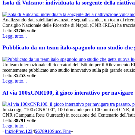
Isola di Vulcano: individuata la sorgente della riattiv
Analizzando dati satellitari avanzati e segnali sismici, un team di ric
Consiglio Nazionale delle Ricerche di Napoli (CNR-IREA) ha tracciato
Letto
33766
volte
Leggi tutto...
Pubblicato da un team italo-spagnolo uno studio che g
Un team internazionale di ricercatori dell'Istituto per il Rilevame
recentemente pubblicato uno studio innovativo sulla più grande eruzio
Letto
35253
volte
Leggi tutto...
Al via 100xCNR100, il gioco interattivo per navigare 
Inizia oggi “100xCNR100”, 100 domande per i 100 anni del CNR, il gioc
CNR (Campania Rete Outreach) in occasione del Centenario dell’istitu
Letto
38791
volte
Leggi tutto...
«
Inizio
Prec.
1
2
3
4
5
6
7
8
9
10
Succ.
Fine
»