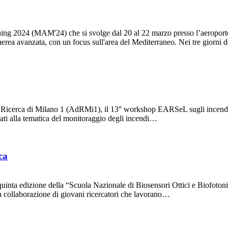
ing 2024 (MAM'24) che si svolge dal 20 al 22 marzo presso l’aeroport
 aerea avanzata, con un focus sull'area del Mediterraneo. Nei tre giorni
 di Ricerca di Milano 1 (AdRMi1), il 13° workshop EARSeL sugli incendi
ati alla tematica del monitoraggio degli incendi…
ca
la quinta edizione della “Scuola Nazionale di Biosensori Ottici e Biof
a collaborazione di giovani ricercatori che lavorano…