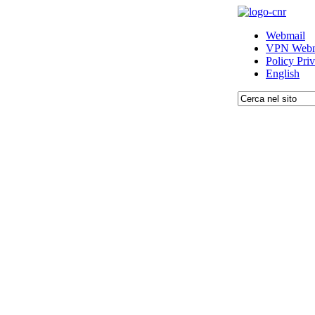
Webmail
VPN Webm
Policy Pri
English