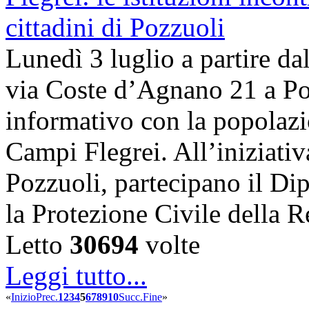
Lunedì 3 luglio a partire dal
via Coste d’Agnano 21 a Poz
informativo con la popolazi
Campi Flegrei. All’iniziati
Pozzuoli, partecipano il Dip
la Protezione Civile dell
Letto
30694
volte
Leggi tutto...
«
Inizio
Prec.
1
2
3
4
5
6
7
8
9
10
Succ.
Fine
»