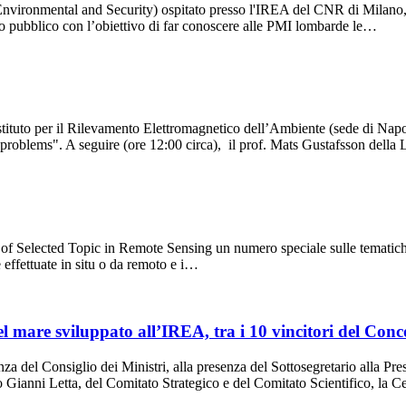
ironmental and Security) ospitato presso l'IREA del CNR di Milano, o
o pubblico con l’obiettivo di far conoscere alle PMI lombarde le…
Istituto per il Rilevamento Elettromagnetico dell’Ambiente (sede di Nap
e problems". A seguire (ore 12:00 circa), il prof. Mats Gustafsson dell
 of Selected Topic in Remote Sensing un numero speciale sulle tematich
e effettuate in situ o da remoto e i…
el mare sviluppato all’IREA, tra i 10 vincitori del Con
nza del Consiglio dei Ministri, alla presenza del Sottosegretario alla Pr
o Gianni Letta, del Comitato Strategico e del Comitato Scientifico, la