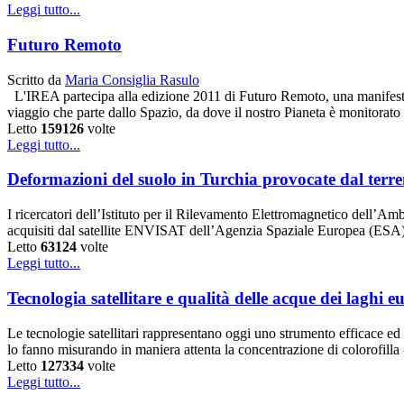
Leggi tutto...
Futuro Remoto
Scritto da
Maria Consiglia Rasulo
L'IREA partecipa alla edizione 2011 di Futuro Remoto, una manifestazio
viaggio che parte dallo Spazio, da dove il nostro Pianeta è monitorato 
Letto
159126
volte
Leggi tutto...
Deformazioni del suolo in Turchia provocate dal terr
I ricercatori dell’Istituto per il Rilevamento Elettromagnetico dell’Am
acquisiti dal satellite ENVISAT dell’Agenzia Spaziale Europea (ESA
Letto
63124
volte
Leggi tutto...
Tecnologia satellitare e qualità delle acque dei laghi e
Le tecnologie satellitari rappresentano oggi uno strumento efficace e
lo fanno misurando in maniera attenta la concentrazione di colorofilla
Letto
127334
volte
Leggi tutto...