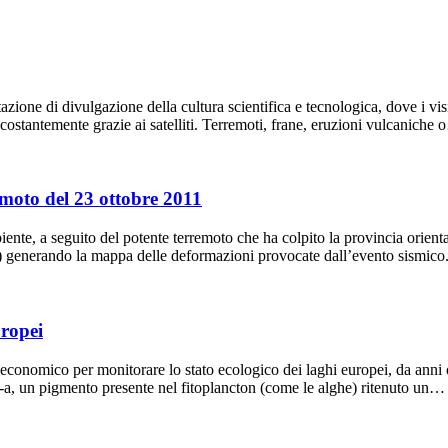
ne di divulgazione della cultura scientifica e tecnologica, dove i visit
costantemente grazie ai satelliti. Terremoti, frane, eruzioni vulcaniche
emoto del 23 ottobre 2011
biente, a seguito del potente terremoto che ha colpito la provincia orien
) generando la mappa delle deformazioni provocate dall’evento sismico
uropei
d economico per monitorare lo stato ecologico dei laghi europei, da an
 -a, un pigmento presente nel fitoplancton (come le alghe) ritenuto un…