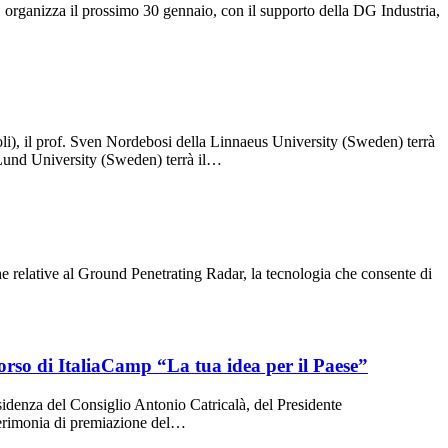
rganizza il prossimo 30 gennaio, con il supporto della DG Industria,
oli), il prof. Sven Nordebosi della Linnaeus University (Sweden) terrà
a Lund University (Sweden) terrà il…
e relative al Ground Penetrating Radar, la tecnologia che consente di
corso di ItaliaCamp “La tua idea per il Paese”
esidenza del Consiglio Antonio Catricalà, del Presidente
 Cerimonia di premiazione del…