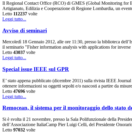
Il Regional Contact Office (RCO) di GMES (Global Monitoring for Env
Artigianato, Edilizia e Cooperazione di Regione Lombardia, un event
Letto
112237
volte
Leggi tutto...
Avviso di seminari
Mercoledì 18 Gennaio 2012, alle ore 11:30, presso la biblioteca dell’
il seminario "Fisher information analysis with applications for invers
Letto
43037
volte
Leggi tutto...
Special issue IEEE sul GPR
E’ stato appena pubblicato (dicembre 2011) sulla rivista IEEE Journal
ottenere informazioni su oggetti sepolti e/o nascosti a partire da misur
Letto
47696
volte
Leggi tutto...
Remocean, il sistema per il monitoraggio dello stato d
Si è svolta il 21 novembre, presso la Sala Polifunzionale della Preside
dell’Associazione ItaliaCamp Pier Luigi Celli, del Presidente Onorari
Letto
97032
volte