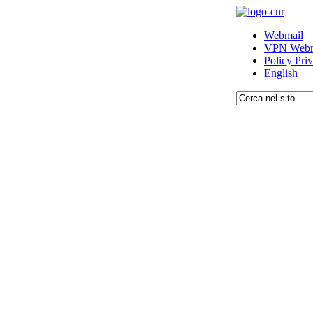
Webmail
VPN Webm
Policy Pri
English