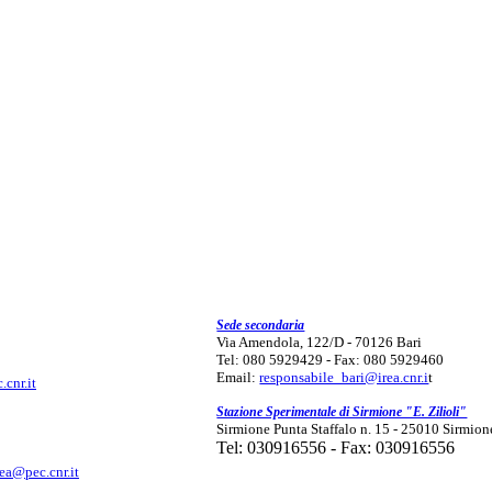
Sede secondaria
Via Amendola, 122/D - 70126 Bari
Tel: 080 5929429 - Fax: 080 5929460
Email:
responsabile_bari@irea.cnr.i
t
.cnr.it
Stazione Sperimentale di Sirmione "E. Zilioli"
Sirmione Punta Staffalo n. 15 - 25010 Sirmion
Tel: 030916556 - Fax: 030916556
rea@pec.cnr.it