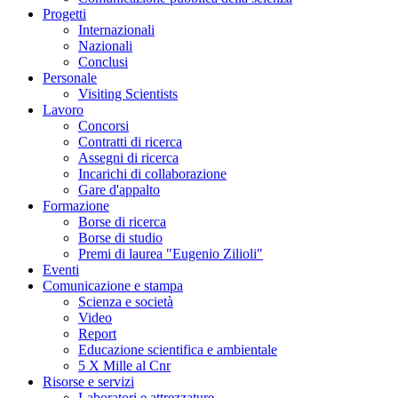
Progetti
Internazionali
Nazionali
Conclusi
Personale
Visiting Scientists
Lavoro
Concorsi
Contratti di ricerca
Assegni di ricerca
Incarichi di collaborazione
Gare d'appalto
Formazione
Borse di ricerca
Borse di studio
Premi di laurea "Eugenio Zilioli"
Eventi
Comunicazione e stampa
Scienza e società
Video
Report
Educazione scientifica e ambientale
5 X Mille al Cnr
Risorse e servizi
Laboratori e attrezzature