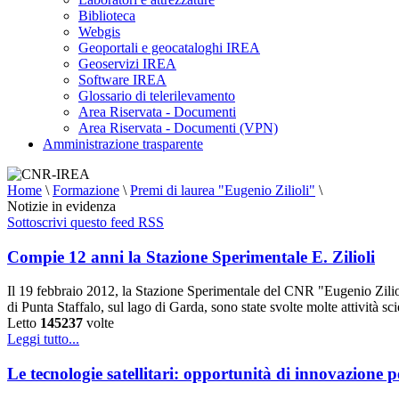
Biblioteca
Webgis
Geoportali e geocataloghi IREA
Geoservizi IREA
Software IREA
Glossario di telerilevamento
Area Riservata - Documenti
Area Riservata - Documenti (VPN)
Amministrazione trasparente
Home
\
Formazione
\
Premi di laurea "Eugenio Zilioli"
\
Notizie in evidenza
Sottoscrivi questo feed RSS
Compie 12 anni la Stazione Sperimentale E. Zilioli
Il 19 febbraio 2012, la Stazione Sperimentale del CNR "Eugenio Zilioli
di Punta Staffalo, sul lago di Garda, sono state svolte molte attività sc
Letto
145237
volte
Leggi tutto...
Le tecnologie satellitari: opportunità di innovazione