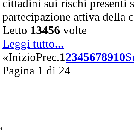
cittadini sui rischi presenti s
partecipazione attiva della
Letto
13456
volte
Leggi tutto...
«
Inizio
Prec.
1
2
3
4
5
6
7
8
9
10
S
Pagina 1 di 24
ri