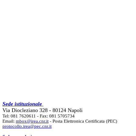
Sede istituzionale
Via Diocleziano 328 - 80124 Napoli
Tel: 081 7620611 - Fax: 081 5705734
Email:
mbox@irea.cnr.it
- Posta Elettronica Certificata (PEC)
protocollo.irea@pec.cnr.it