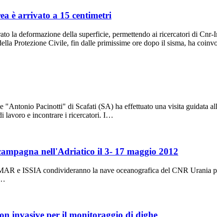
a è arrivato a 15 centimetri
to la deformazione della superficie, permettendo ai ricercatori di Cnr-I
lla Protezione Civile, fin dalle primissime ore dopo il sisma, ha coin
e "Antonio Pacinotti" di Scafati (SA) ha effettuato una visita guidata 
di lavoro e incontrare i ricercatori. I…
ampagna nell'Adriatico il 3- 17 maggio 2012
ISMAR e ISSIA condivideranno la nave oceanografica del CNR Urania per 
i…
on invasive per il monitoraggio di dighe