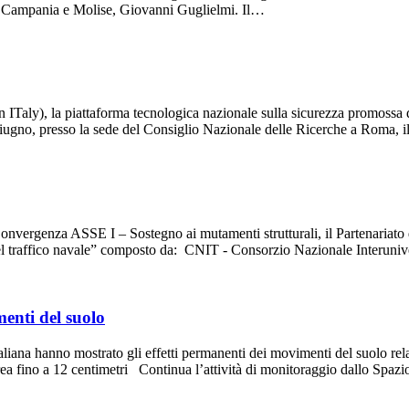
he Campania e Molise, Giovanni Guglielmi. Il…
n ITaly), la piattaforma tecnologica nazionale sulla sicurezza promossa 
 giugno, presso la sede del Consiglio Nazionale delle Ricerche a Roma, 
ergenza ASSE I – Sostegno ai mutamenti strutturali, il Partenariato d
o del traffico navale” composto da: CNIT - Consorzio Nazionale Interuni
enti del suolo
liana hanno mostrato gli effetti permanenti dei movimenti del suolo rel
rea fino a 12 centimetri Continua l’attività di monitoraggio dallo Spaz