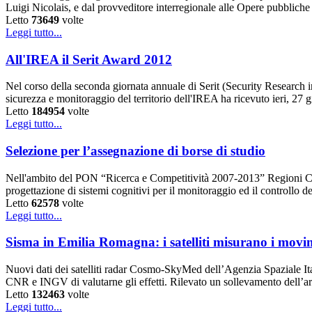
Luigi Nicolais, e dal provveditore interregionale alle Opere pubblic
Letto
73649
volte
Leggi tutto...
All'IREA il Serit Award 2012
Nel corso della seconda giornata annuale di Serit (Security Research i
sicurezza e monitoraggio del territorio dell'IREA ha ricevuto ieri, 27
Letto
184954
volte
Leggi tutto...
Selezione per l’assegnazione di borse di studio
Nell'ambito del PON “Ricerca e Competitività 2007-2013” Regioni Conv
progettazione di sistemi cognitivi per il monitoraggio ed il controll
Letto
62578
volte
Leggi tutto...
Sisma in Emilia Romagna: i satelliti misurano i movim
Nuovi dati dei satelliti radar Cosmo-SkyMed dell’Agenzia Spaziale Ita
CNR e INGV di valutarne gli effetti. Rilevato un sollevamento dell’a
Letto
132463
volte
Leggi tutto...