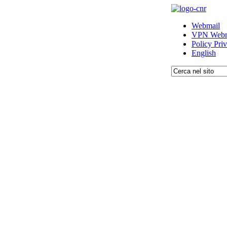
Webmail
VPN Webm
Policy Pri
English