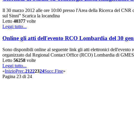
Il 30 marzo 2012 alle ore 10:00 presso l'Area della Ricerca del CNR di
sul Sinni” Scarica la locandina
Letto
40377
volte
Leggi tutto...
Online gli atti dell'evento RCO Lombardia del 30 ge
Sono disponibili online al seguente link gli atti elettronici dell'event
organizzato dal Regional Contact Office (RCO) Lombardia di GMES 
Letto
56258
volte
Leggi tutto...
«
Inizio
Prec.
21
22
23
24
Succ.
Fine
»
Pagina 23 di 24