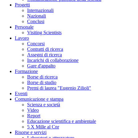
Progetti
Internazionali
Nazionali
Conclusi
Personale
Visiting Scientists
Lavoro
Concorsi
Contratti di ricerca
Assegni di ricerca
Incarichi di collaborazione
Gare d'appalto
Formazione
Borse di ricerca
Borse di studio
Premi di laurea "Eugenio Zilioli"
Eventi
Comunicazione e stampa
Scienza e società
Video
Report
Educazione scientifica e ambientale
5 X Mille al Cnr
Risorse e servizi
Laboratori e attrezzature