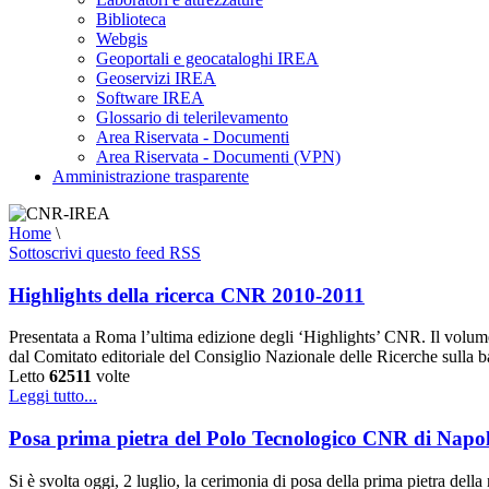
Biblioteca
Webgis
Geoportali e geocataloghi IREA
Geoservizi IREA
Software IREA
Glossario di telerilevamento
Area Riservata - Documenti
Area Riservata - Documenti (VPN)
Amministrazione trasparente
Home
\
Sottoscrivi questo feed RSS
Highlights della ricerca CNR 2010-2011
Presentata a Roma l’ultima edizione degli ‘Highlights’ CNR. Il volume co
dal Comitato editoriale del Consiglio Nazionale delle Ricerche sulla base
Letto
62511
volte
Leggi tutto...
Posa prima pietra del Polo Tecnologico CNR di Napol
Si è svolta oggi, 2 luglio, la cerimonia di posa della prima pietra de