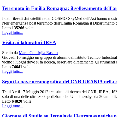
Terremoto in Emilia Romagna: il sollevamento dell’are
I dati rilevati dai satelliti radar COSMO-SkyMed dell'Asi hanno mostra
Nell’emergenza post terremoto dell’Emilia Romagna il Dipartimento de
Letto
135266
volte
Leggi tutto...
Visita ai laboratori IREA
Scritto da
Maria Consiglia Rasulo
Giovedì 10 maggio un gruppo di alunni dell'Istituto Tecnico Industrial
vicino i luoghi dove si fa ricerca, osservare direttamente gli strumenti 
Letto
74641
volte
Leggi tutto...
Segui la nave oceanografica del CNR URANIA nella c
Tra il 3 e il 17 Maggio 2012 tre istituti di ricerca del CNR, IREA, 
solo di una delle oltre 300 spedizioni che Urania svolge da 20 anni d
Letto
64820
volte
Leggi tutto...
Giornata di Studio su Tecnologie Elettromagnetiche n