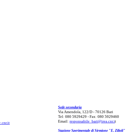
Sede secondaria
Via Amendola, 122/D - 70126 Bari
Tel: 080 5929429 - Fax: 080 5929460
Email:
responsabile_bari@irea.cnr.i
t
.cnr.it
Stazione Sperimentale di Sirmione "E. Zilioli"