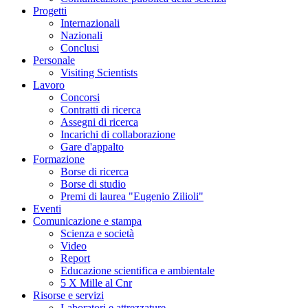
Progetti
Internazionali
Nazionali
Conclusi
Personale
Visiting Scientists
Lavoro
Concorsi
Contratti di ricerca
Assegni di ricerca
Incarichi di collaborazione
Gare d'appalto
Formazione
Borse di ricerca
Borse di studio
Premi di laurea "Eugenio Zilioli"
Eventi
Comunicazione e stampa
Scienza e società
Video
Report
Educazione scientifica e ambientale
5 X Mille al Cnr
Risorse e servizi
Laboratori e attrezzature