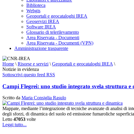
Biblioteca
Webgis
Geoportali e geocataloghi IREA
Geoservizi IREA
Software IREA
Glossario di telerilevamento
Area Riservata - Documenti
Area Riservata - Documenti (VPN)
Amministrazione trasparente
Home
\
Risorse e servizi
\
Geoportali e geocataloghi IREA
\
Notizie in evidenza
Sottoscrivi questo feed RSS
Campi Flegrei: uno studio integrato svela struttura e
Scritto da
Maria Consiglia Rasulo
Mappate, mediante l’integrazione di tecniche avanzate di analisi di inte
degli sforzi, di dinamica del suolo ed emissione fumaroliche superfici
Letto
47053
volte
Leggi tutto...