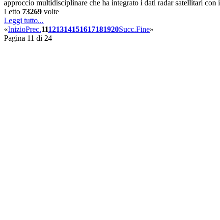
approccio multidisciplinare che ha integrato i dati radar satellitari con
Letto
73269
volte
Leggi tutto...
«
Inizio
Prec.
11
12
13
14
15
16
17
18
19
20
Succ.
Fine
»
Pagina 11 di 24