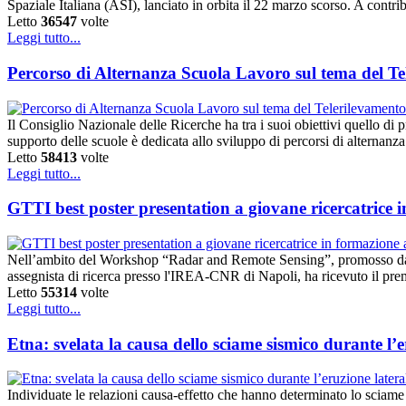
Spaziale Italiana (ASI), lanciato in orbita il 22 marzo scorso. A contri
Letto
36547
volte
Leggi tutto...
Percorso di Alternanza Scuola Lavoro sul tema del Tel
Il Consiglio Nazionale delle Ricerche ha tra i suoi obiettivi quello di pr
supporto delle scuole è dedicata allo sviluppo di percorsi di alternanza
Letto
58413
volte
Leggi tutto...
GTTI best poster presentation a giovane ricercatrice 
Nell’ambito del Workshop “Radar and Remote Sensing”, promosso dal
assegnista di ricerca presso l'IREA-CNR di Napoli, ha ricevuto il premi
Letto
55314
volte
Leggi tutto...
Etna: svelata la causa dello sciame sismico durante l’
Individuate le relazioni causa-effetto che hanno determinato lo sciame