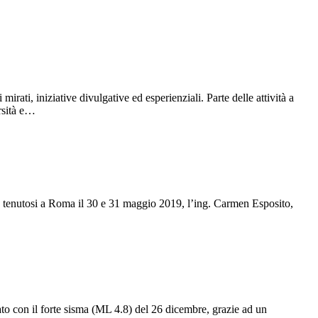
irati, iniziative divulgative ed esperienziali. Parte delle attività a
ersità e…
enutosi a Roma il 30 e 31 maggio 2019, l’ing. Carmen Esposito,
ato con il forte sisma (ML 4.8) del 26 dicembre, grazie ad un