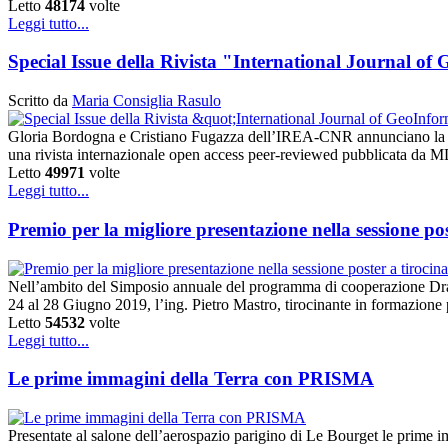
Letto
48174
volte
Leggi tutto...
Special Issue della Rivista "International Journal o
Scritto da
Maria Consiglia Rasulo
Gloria Bordogna e Cristiano Fugazza dell’IREA-CNR annunciano la call
una rivista internazionale open access peer-reviewed pubblicata da MDPI
Letto
49971
volte
Leggi tutto...
Premio per la migliore presentazione nella sessione po
Nell’ambito del Simposio annuale del programma di cooperazione Dra
24 al 28 Giugno 2019, l’ing. Pietro Mastro, tirocinante in formazi
Letto
54532
volte
Leggi tutto...
Le prime immagini della Terra con PRISMA
Presentate al salone dell’aerospazio parigino di Le Bourget le prime im