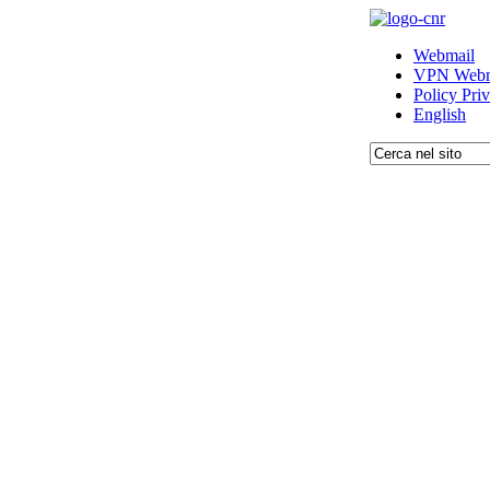
Webmail
VPN Webm
Policy Pri
English