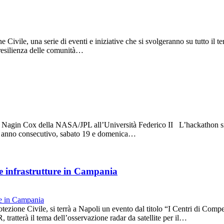
ivile, una serie di eventi e iniziative che si svolgeranno su tutto il terr
 resilienza delle comunità…
erà Nagin Cox della NASA/JPL all’Università Federico II L’hackathon si
to anno consecutivo, sabato 19 e domenica…
le infrastrutture in Campania
tezione Civile, si terrà a Napoli un evento dal titolo “I Centri di Compe
tratterà il tema dell’osservazione radar da satellite per il…