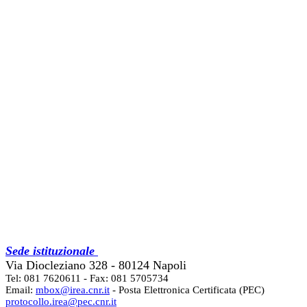
Sede istituzionale
Via Diocleziano 328 - 80124 Napoli
Tel: 081 7620611 - Fax: 081 5705734
Email:
mbox@irea.cnr.it
- Posta Elettronica Certificata (PEC)
protocollo.irea@pec.cnr.it