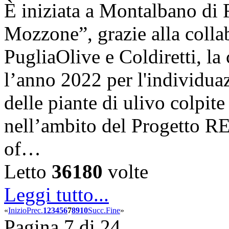
È iniziata a Montalbano di 
Mozzone”, grazie alla coll
PugliaOlive e Coldiretti, la
l’anno 2022 per l'individua
delle piante di ulivo colpite
nell’ambito del Progetto 
of…
Letto
36180
volte
Leggi tutto...
«
Inizio
Prec.
1
2
3
4
5
6
7
8
9
10
Succ.
Fine
»
Pagina 7 di 24