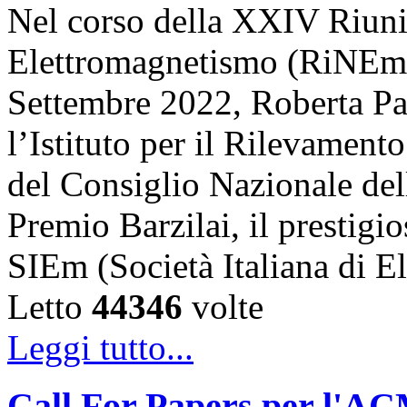
Nel corso della XXIV Riun
Elettromagnetismo (RiNEm),
Settembre 2022, Roberta Pal
l’Istituto per il Rilevamen
del Consiglio Nazionale dell
Premio Barzilai, il prestigi
SIEm (Società Italiana di 
Letto
44346
volte
Leggi tutto...
Call For Papers per l'A