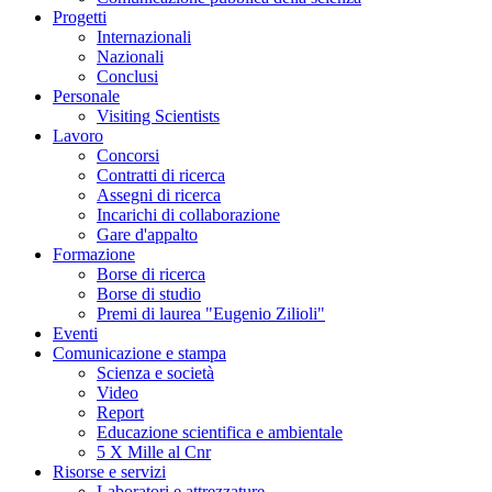
Progetti
Internazionali
Nazionali
Conclusi
Personale
Visiting Scientists
Lavoro
Concorsi
Contratti di ricerca
Assegni di ricerca
Incarichi di collaborazione
Gare d'appalto
Formazione
Borse di ricerca
Borse di studio
Premi di laurea "Eugenio Zilioli"
Eventi
Comunicazione e stampa
Scienza e società
Video
Report
Educazione scientifica e ambientale
5 X Mille al Cnr
Risorse e servizi
Laboratori e attrezzature