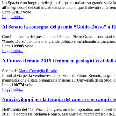
Lo Spazio è un luogo privilegiato dal quale studiare su grande scala la ve
all’integrazione dei dati inviati dai satelliti con quelli rilevati sul ter
Letto
57817
volte
Leggi tutto...
Al Senato la consegna del premio “Guido Dorso” a R
Con l’intervento del presidente del Senato, Pietro Grasso, sono stati c
“Guido Dorso”, intitolato al grande politico e meridionalista campano,
Letto
109985
volte
Leggi tutto...
A Futuro Remoto 2015 i fenomeni geologici visti dallo
Scritto da
Maria Consiglia Rasulo
Pronti al via per la ventinovesima edizione di Futuro Remoto, la grande
manifestazione è stata organizzata insieme all’Università degli Studi 
Letto
100774
volte
Leggi tutto...
Nuovi sviluppi per la terapia del cancro con campi elet
Nell'ambito del "1st World Congress on Electroporation and Pulsed El
2015, la dottoressa Stefania Romeo, assegnista di ricerca presso l'IR