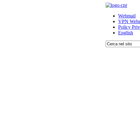
Webmail
VPN Webm
Policy Pri
English