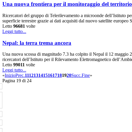
Una nuova frontiera per il monitoraggio del territorio 
Ricercatori del gruppo di Telerilevamento a microonde dell’Istituto 
superficie terrestre grazie ai dati acquisiti dal nuovo satellite europe
Letto
96681
volte
Leggi tutto...
Nepal: la terra trema ancora
Una nuova scossa di magnitudo 7.3 ha colpito il Nepal il 12 maggio 201
ricercatori dell’Istituto per il Rilevamento Elettromagnetico dell’Am
Letto
99011
volte
Leggi tutto...
«
Inizio
Prec.
11
12
13
14
15
16
17
18
19
20
Succ.
Fine
»
Pagina 19 di 24