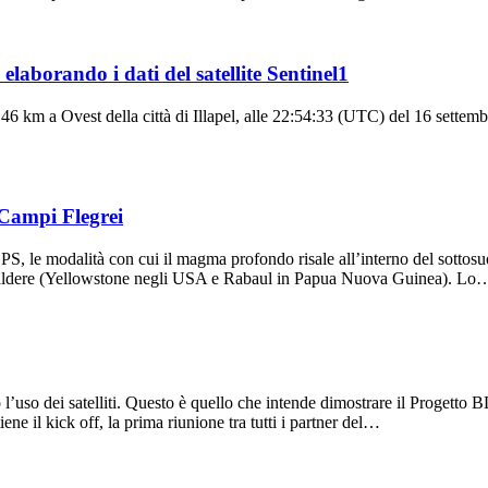
laborando i dati del satellite Sentinel1
46 km a Ovest della città di Illapel, alle 22:54:33 (UTC) del 16 settemb
i Campi Flegrei
e GPS, le modalità con cui il magma profondo risale all’interno del sott
 caldere (Yellowstone negli USA e Rabaul in Papua Nuova Guinea). Lo
rso l’uso dei satelliti. Questo è quello che intende dimostrare il Proge
 il kick off, la prima riunione tra tutti i partner del…