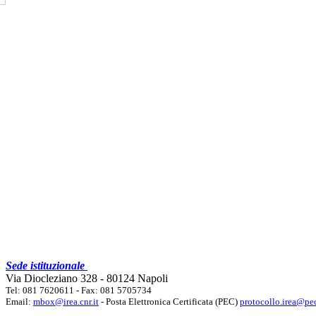
Sede istituzionale
Via Diocleziano 328 - 80124 Napoli
Tel: 081 7620611 - Fax: 081 5705734
Email:
mbox@irea.cnr.it
- Posta Elettronica Certificata (PEC)
protocollo.irea@pec