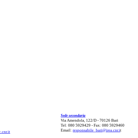
Sede secondaria
Via Amendola, 122/D - 70126 Bari
Tel: 080 5929429 - Fax: 080 5929460
Email:
responsabile_bari@irea.cnr.i
t
.cnr.it