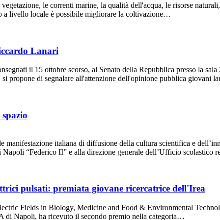
getazione, le correnti marine, la qualità dell'acqua, le risorse naturali, 
reno a livello locale è possibile migliorare la coltivazione…
iccardo Lanari
onsegnati il 15 ottobre scorso, al Senato della Repubblica presso la sal
 si propone di segnalare all'attenzione dell'opinione pubblica giovani l
 spazio
 manifestazione italiana di diffusione della cultura scientifica e dell’i
di Napoli “Federico II” e alla direzione generale dell’Ufficio scolastic
trici pulsati: premiata giovane ricercatrice dell'Irea
ectric Fields in Biology, Medicine and Food & Environmental Technolog
EA di Napoli, ha ricevuto il secondo premio nella categoria…