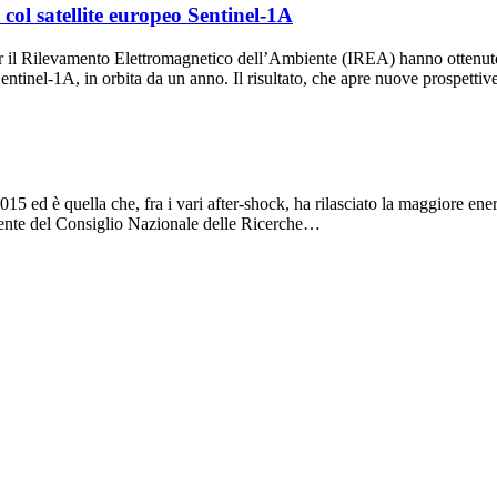
col satellite europeo Sentinel-1A
per il Rilevamento Elettromagnetico dell’Ambiente (IREA) hanno ottenut
o Sentinel-1A, in orbita da un anno. Il risultato, che apre nuove prospett
5 ed è quella che, fra i vari after-shock, ha rilasciato la maggiore ener
biente del Consiglio Nazionale delle Ricerche…