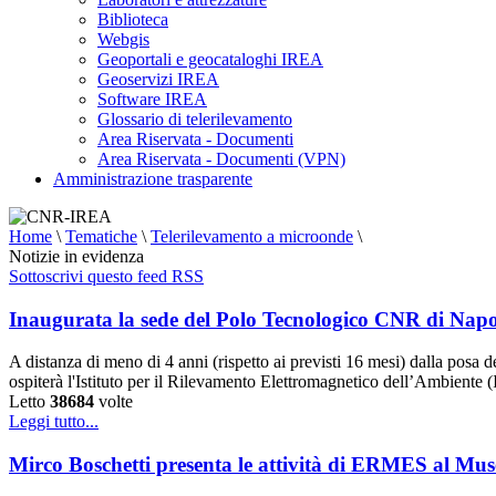
Biblioteca
Webgis
Geoportali e geocataloghi IREA
Geoservizi IREA
Software IREA
Glossario di telerilevamento
Area Riservata - Documenti
Area Riservata - Documenti (VPN)
Amministrazione trasparente
Home
\
Tematiche
\
Telerilevamento a microonde
\
Notizie in evidenza
Sottoscrivi questo feed RSS
Inaugurata la sede del Polo Tecnologico CNR di Napo
A distanza di meno di 4 anni (rispetto ai previsti 16 mesi) dalla posa
ospiterà l'Istituto per il Rilevamento Elettromagnetico dell’Ambiente
Letto
38684
volte
Leggi tutto...
Mirco Boschetti presenta le attività di ERMES al Muse