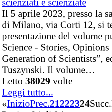
Il 5 aprile 2023, presso la 
di Milano, via Corti 12, si t
presentazione del volume pu
Science - Stories, Opinions
Generation of Scientists”, e
Tuszynski. Il volume…
Letto
38029
volte
Leggi tutto...
«
Inizio
Prec.
21
22
23
24
Succ.