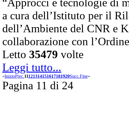
“Approcci e tecnologie di m
a cura dell’Istituto per il 
dell’Ambiente del CNR e K
collaborazione con l’Ordin
Letto
35479
volte
Leggi tutto...
«
Inizio
Prec.
11
12
13
14
15
16
17
18
19
20
Succ.
Fine
»
Pagina 11 di 24