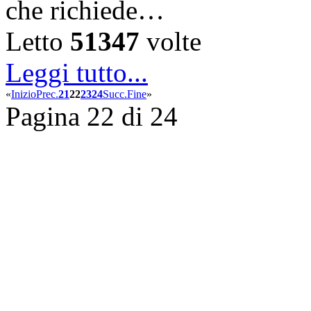
che richiede…
Letto
51347
volte
Leggi tutto...
«
Inizio
Prec.
21
22
23
24
Succ.
Fine
»
Pagina 22 di 24