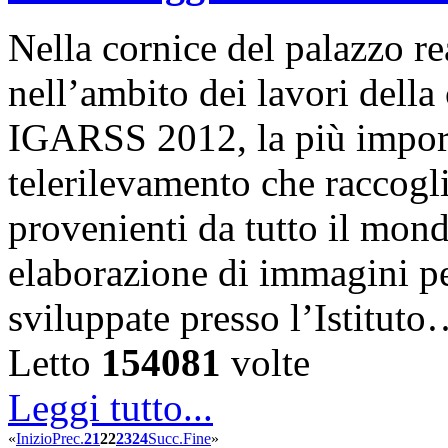
Nella cornice del palazzo r
nell’ambito dei lavori della
IGARSS 2012, la più importa
telerilevamento che raccogli
provenienti da tutto il mondo
elaborazione di immagini per
sviluppate presso l’Istitut
Letto
154081
volte
Leggi tutto...
«
Inizio
Prec.
21
22
23
24
Succ.
Fine
»