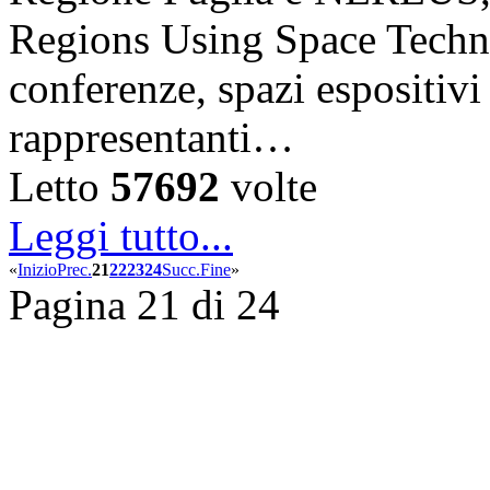
Regions Using Space Techno
conferenze, spazi espositiv
rappresentanti…
Letto
57692
volte
Leggi tutto...
«
Inizio
Prec.
21
22
23
24
Succ.
Fine
»
Pagina 21 di 24