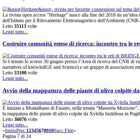
La rivista open access "Heritage" nasce alla fine del 2018 da un’idea 
dell'Istituto per il Rilevamento Elettromagnetico dell'Ambiente (CNR-
Letto
35113
volte
Leggi tutto...
Costruire comunità estese di ricerca: incontro tra le 
Si è tenuto lo scorso 30 giugno presso l’Area di ricerca del CNR di vi
narratives of knowledGE and Science) e un gruppo di associazioni milan
Letto
33108
volte
Leggi tutto...
Avvio della mappatura delle piante di ulivo colpite da 
È iniziata a Montalbano di Fasano, nella tenuta “Masseria Mozzone”, g
la mappatura delle piante di ulivo colpite da Xylella fastidiosa in 
Letto
36076
volte
Leggi tutto...
«
Inizio
Prec.
1
2
3
4
5
6
7
8
9
10
Succ.
Fine
»
Pagina 7 di 24