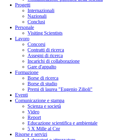
Progetti
Internazionali
Nazionali
Conclusi
Personale
Visiting Scientists
Lavoro
Concorsi
Contratti di ricerca
Assegni di ricerca
Incarichi di collaborazione
Gare d'appalto
Formazione
Borse di ricerca
Borse di studio
Premi di laurea "Eugenio Zilioli"
Eventi
Comunicazione e stampa
Scienza e società
Video
Report
Educazione scientifica e ambientale
5 X Mille al Cnr
Risorse e servizi
Laboratori e attrezzature