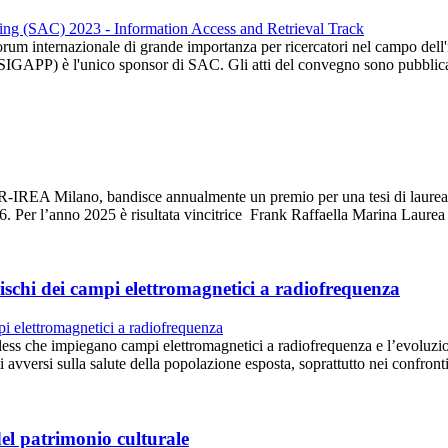
ternazionale di grande importanza per ricercatori nel campo dell'info
SIGAPP) è l'unico sponsor di SAC. Gli atti del convegno sono pubbl
-IREA Milano, bandisce annualmente un premio per una tesi di laurea pe
6. Per l’anno 2025 è risultata vincitrice Frank Raffaella Marina Laure
ischi dei campi elettromagnetici a radiofrequenza
less che impiegano campi elettromagnetici a radiofrequenza e l’evoluzion
 avversi sulla salute della popolazione esposta, soprattutto nei confro
del patrimonio culturale