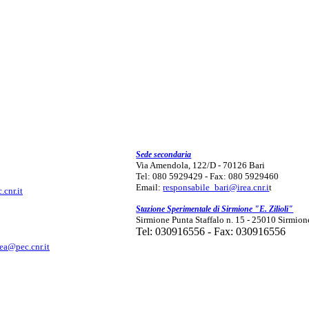
Sede secondaria
Via Amendola, 122/D - 70126 Bari
Tel: 080 5929429 - Fax: 080 5929460
Email:
responsabile_bari@irea.cnr.i
t
.cnr.it
Stazione Sperimentale di Sirmione "E. Zilioli"
Sirmione Punta Staffalo n. 15 - 25010 Sirmion
Tel: 030916556 - Fax: 030916556
rea@pec.cnr.it