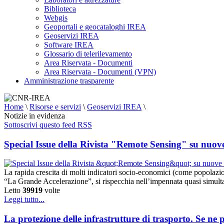
Biblioteca
Webgis
Geoportali e geocataloghi IREA
Geoservizi IREA
Software IREA
Glossario di telerilevamento
Area Riservata - Documenti
Area Riservata - Documenti (VPN)
Amministrazione trasparente
Home
\
Risorse e servizi
\
Geoservizi IREA
\
Notizie in evidenza
Sottoscrivi questo feed RSS
Special Issue della Rivista "Remote Sensing" su nuov
La rapida crescita di molti indicatori socio-economici (come popolazion
“La Grande Accelerazione”, si rispecchia nell’impennata quasi simultane
Letto
39919
volte
Leggi tutto...
La protezione delle infrastrutture di trasporto. Se ne 