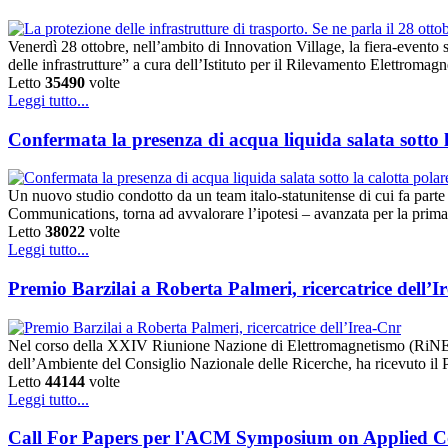
Venerdì 28 ottobre, nell’ambito di Innovation Village, la fiera-evento 
delle infrastrutture” a cura dell’Istituto per il Rilevamento Elettr
Letto
35490
volte
Leggi tutto...
Confermata la presenza di acqua liquida salata sotto 
Un nuovo studio condotto da un team italo-statunitense di cui fa parte
Communications, torna ad avvalorare l’ipotesi – avanzata per la prima 
Letto
38022
volte
Leggi tutto...
Premio Barzilai a Roberta Palmeri, ricercatrice dell’I
Nel corso della XXIV Riunione Nazione di Elettromagnetismo (RiNEm), 
dell’Ambiente del Consiglio Nazionale delle Ricerche, ha ricevuto il 
Letto
44144
volte
Leggi tutto...
Call For Papers per l'ACM Symposium on Applied Co