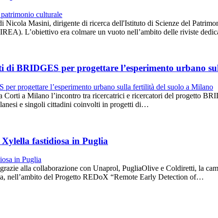
di Nicola Masini, dirigente di ricerca dell'Istituto di Scienze del Patr
IREA). L’obiettivo era colmare un vuoto nell’ambito delle riviste dedic
reti di BRIDGES per progettare l’esperimento urbano sull
a Corti a Milano l’incontro tra ricercatrici e ricercatori del progetto 
esi e singoli cittadini coinvolti in progetti di…
Xylella fastidiosa in Puglia
razie alla collaborazione con Unaprol, PugliaOlive e Coldiretti, la cam
Puglia, nell’ambito del Progetto REDoX “Remote Early Detection of…