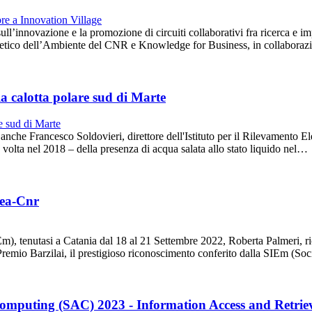
sull’innovazione e la promozione di circuiti collaborativi fra ricerca e 
omagnetico dell’Ambiente del CNR e Knowledge for Business, in collabor
la calotta polare sud di Marte
 anche Francesco Soldovieri, direttore dell'Istituto per il Rilevamento
volta nel 2018 – della presenza di acqua salata allo stato liquido nel…
rea-Cnr
tenutasi a Catania dal 18 al 21 Settembre 2022, Roberta Palmeri, ricer
Premio Barzilai, il prestigioso riconoscimento conferito dalla SIEm (Soc
mputing (SAC) 2023 - Information Access and Retrie