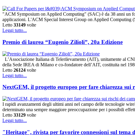
"ACM Symposium on Applied Computing" (SAC) è da 38 anni un forum in
applicazioni. L'ACM Special Interest Group on Applied Computing (
Letto
33149
volte
Leggi tutto...
Premio di laurea “Eugenio Zilioli”, 20a Edizione
L’Associazione Italiana di Telerilevamento (AIT), unitamente al CNR
della Sede IREA di Milano e co-fondatore dell’AIT, costituita nel 198
Letto
26124
volte
Leggi tutto...
NextGEM, il progetto europeo per fare chiarezza sui r
I rapidi avanzamenti degli ultimi anni nel campo delle tecnologie wire
determinato una sempre maggiore preoccupazione per i possibili effetti
Letto
33129
volte
Leggi tutto...
"Heritage", rivista per favorire connessioni sul tema 