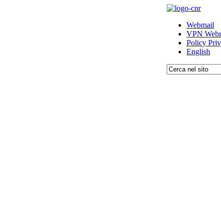
Webmail
VPN Webm
Policy Pri
English