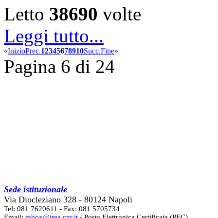
Letto
38690
volte
Leggi tutto...
«
Inizio
Prec.
1
2
3
4
5
6
7
8
9
10
Succ.
Fine
»
Pagina 6 di 24
Sede istituzionale
Via Diocleziano 328 - 80124 Napoli
Tel: 081 7620611 - Fax: 081 5705734
Email:
mbox@irea.cnr.it
- Posta Elettronica Certificata (PEC)