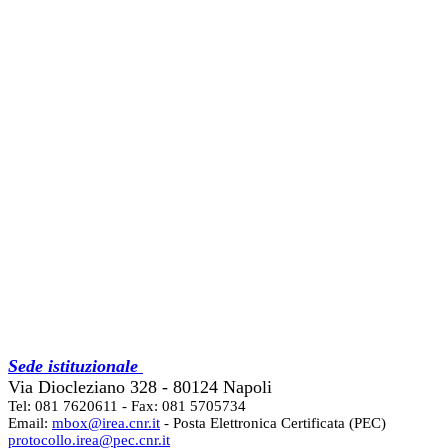
Sede istituzionale
Via Diocleziano 328 - 80124 Napoli
Tel: 081 7620611 - Fax: 081 5705734
Email:
mbox@irea.cnr.it
- Posta Elettronica Certificata (PEC)
protocollo.irea@pec.cnr.it