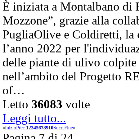
È iniziata a Montalbano di 
Mozzone”, grazie alla coll
PugliaOlive e Coldiretti, la
l’anno 2022 per l'individua
delle piante di ulivo colpite
nell’ambito del Progetto 
of…
Letto
36083
volte
Leggi tutto...
«
Inizio
Prec.
1
2
3
4
5
6
7
8
9
10
Succ.
Fine
»
Pagina 7 di 24