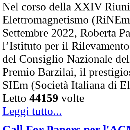
Nel corso della XXIV Riun
Elettromagnetismo (RiNEm),
Settembre 2022, Roberta Pal
l’Istituto per il Rilevamen
del Consiglio Nazionale dell
Premio Barzilai, il prestigi
SIEm (Società Italiana di 
Letto
44159
volte
Leggi tutto...
Call For Papers per l'A