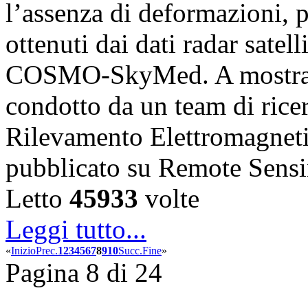
l’assenza di deformazioni, pr
ottenuti dai dati radar satell
COSMO-SkyMed. A mostrare
condotto da un team di ricerc
Rilevamento Elettromagnet
pubblicato su Remote Sens
Letto
45933
volte
Leggi tutto...
«
Inizio
Prec.
1
2
3
4
5
6
7
8
9
10
Succ.
Fine
»
Pagina 8 di 24