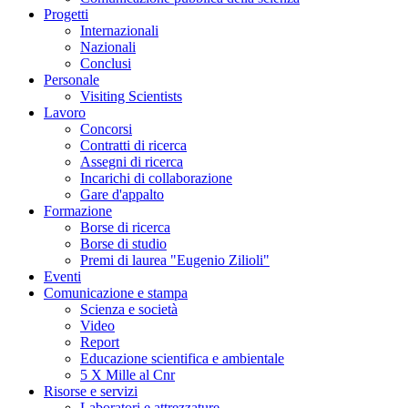
Progetti
Internazionali
Nazionali
Conclusi
Personale
Visiting Scientists
Lavoro
Concorsi
Contratti di ricerca
Assegni di ricerca
Incarichi di collaborazione
Gare d'appalto
Formazione
Borse di ricerca
Borse di studio
Premi di laurea "Eugenio Zilioli"
Eventi
Comunicazione e stampa
Scienza e società
Video
Report
Educazione scientifica e ambientale
5 X Mille al Cnr
Risorse e servizi
Laboratori e attrezzature