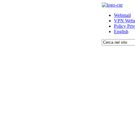
Webmail
VPN Webm
Policy Pri
English