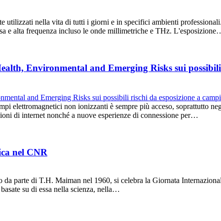
tilizzati nella vita di tutti i giorni e in specifici ambienti profession
bassa e alta frequenza incluso le onde millimetriche e THz. L'esposizione
ealth, Environmental and Emerging Risks sui possibili 
i campi elettromagnetici non ionizzanti è sempre più acceso, soprattutto n
azioni di internet nonché a nuove esperienze di connessione per…
nica nel CNR
do da parte di T.H. Maiman nel 1960, si celebra la Giornata Internazio
e basate su di essa nella scienza, nella…