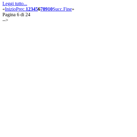
Leggi tutto...
«
Inizio
Prec.
1
2
3
4
5
6
7
8
9
10
Succ.
Fine
»
Pagina 6 di 24
-->