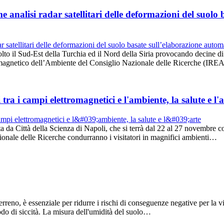
me analisi radar satellitari delle deformazioni del suol
to il Sud-Est della Turchia ed il Nord della Siria provocando decine di 
ettromagnetico dell’Ambiente del Consiglio Nazionale delle Ricerche (
a i campi elettromagnetici e l'ambiente, la salute e l'a
da Città della Scienza di Napoli, che si terrà dal 22 al 27 novembre con o
onale delle Ricerche condurranno i visitatori in magnifici ambienti…
erreno, è essenziale per ridurre i rischi di conseguenze negative per la vi
odo di siccità. La misura dell'umidità del suolo…