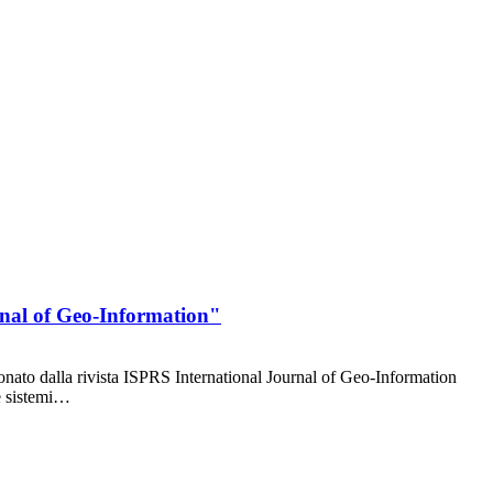
urnal of Geo-Information"
nato dalla rivista ISPRS International Journal of Geo-Information
de sistemi…