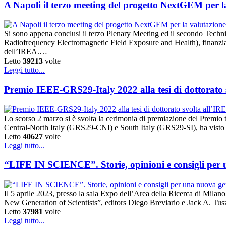
A Napoli il terzo meeting del progetto NextGEM per la v
Si sono appena conclusi il terzo Plenary Meeting ed il secondo Tec
Radiofrequency Electromagnetic Field Exposure and Health), finanzi
dell’IREA.…
Letto
39213
volte
Leggi tutto...
Premio IEEE-GRS29-Italy 2022 alla tesi di dottorato
Lo scorso 2 marzo si è svolta la cerimonia di premiazione del Prem
Central-North Italy (GRS29-CNI) e South Italy (GRS29-SI), ha visto la 
Letto
40627
volte
Leggi tutto...
“LIFE IN SCIENCE”. Storie, opinioni e consigli per un
Il 5 aprile 2023, presso la sala Expo dell’Area della Ricerca di Milano
New Generation of Scientists”, editors Diego Breviario e Jack A. Tu
Letto
37981
volte
Leggi tutto...