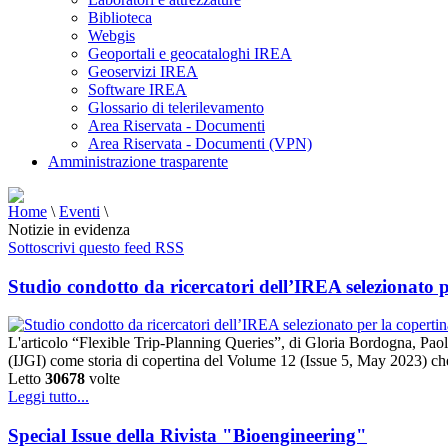
Biblioteca
Webgis
Geoportali e geocataloghi IREA
Geoservizi IREA
Software IREA
Glossario di telerilevamento
Area Riservata - Documenti
Area Riservata - Documenti (VPN)
Amministrazione trasparente
Home
\
Eventi
\
Notizie in evidenza
Sottoscrivi questo feed RSS
Studio condotto da ricercatori dell’IREA selezionato 
L'articolo “Flexible Trip-Planning Queries”, di Gloria Bordogna, Pao
(IJGI) come storia di copertina del Volume 12 (Issue 5, May 2023) che
Letto
30678
volte
Leggi tutto...
Special Issue della Rivista "Bioengineering"