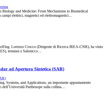
lds in Biology and Medicine: From Mechanisms to Biomedical
ra campi elettrici, magnetici ed elettromagnetici…
 dell'ing. Lorenzo Crocco (Dirigente di Ricerca IREA-CNR), ha vinto
ACES), tenutasi a Salonicco…
adar ad Apertura Sintetica (SAR)
ing, Systems, and Applications, un importante appuntamento
o dell’Università Parthenope sulla collina…