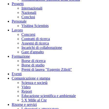
Progetti
Internazionali
Nazionali
Conclusi
Personale
Visiting Scientists
Lavoro
Concorsi
Contratti di ricerca
Assegni di ricerca
Incarichi di collaborazione
Gare d'appalto
Formazione
Borse di ricerca
Borse di studio
Premi di laurea "Eugenio Zilioli"
Eventi
Comunicazione e stampa
Scienza e società
Video
Report
Educazione scientifica e ambientale
5 X Mille al Cnr
Risorse e servizi
Laboratori e attrezzature