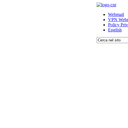
Webmail
VPN Webm
Policy Pri
English