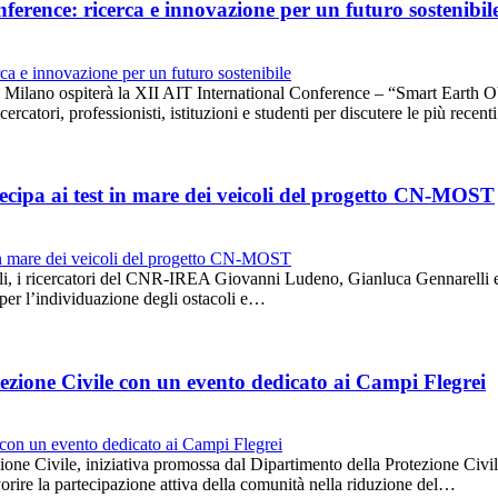
erence: ricerca e innovazione per un futuro sostenibil
lano ospiterà la XII AIT International Conference – “Smart Earth Obs
rcatori, professionisti, istituzioni e studenti per discutere le più recen
cipa ai test in mare dei veicoli del progetto CN-MOST
oli, i ricercatori del CNR-IREA Giovanni Ludeno, Gianluca Gennarelli e
i per l’individuazione degli ostacoli e…
ezione Civile con un evento dedicato ai Campi Flegrei
one Civile, iniziativa promossa dal Dipartimento della Protezione Civile
 favorire la partecipazione attiva della comunità nella riduzione del…