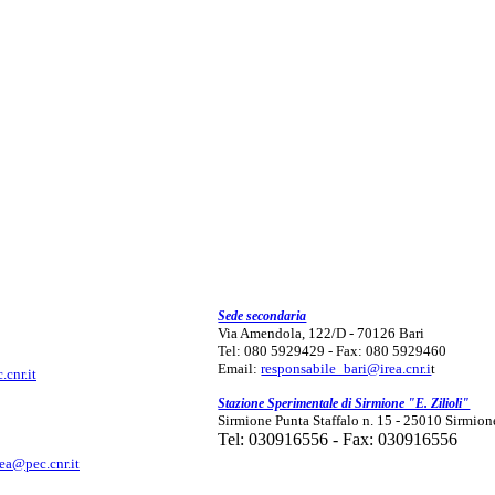
Sede secondaria
Via Amendola, 122/D - 70126 Bari
Tel: 080 5929429 - Fax: 080 5929460
Email:
responsabile_bari@irea.cnr.i
t
.cnr.it
Stazione Sperimentale di Sirmione "E. Zilioli"
Sirmione Punta Staffalo n. 15 - 25010 Sirmion
Tel: 030916556 - Fax: 030916556
rea@pec.cnr.it