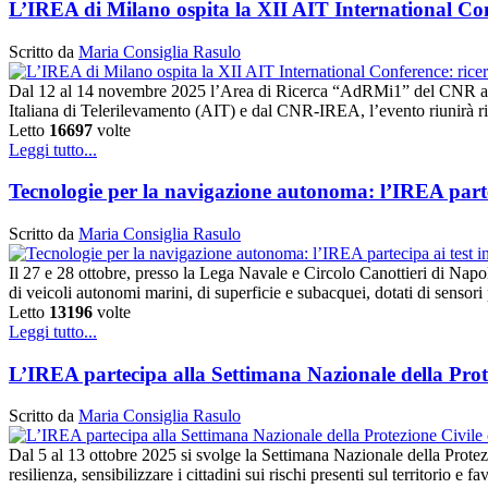
L’IREA di Milano ospita la XII AIT International Conf
Scritto da
Maria Consiglia Rasulo
Dal 12 al 14 novembre 2025 l’Area di Ricerca “AdRMi1” del CNR a Mi
Italiana di Telerilevamento (AIT) e dal CNR-IREA, l’evento riunirà rice
Letto
16697
volte
Leggi tutto...
Tecnologie per la navigazione autonoma: l’IREA parte
Scritto da
Maria Consiglia Rasulo
Il 27 e 28 ottobre, presso la Lega Navale e Circolo Canottieri di Nap
di veicoli autonomi marini, di superficie e subacquei, dotati di sensor
Letto
13196
volte
Leggi tutto...
L’IREA partecipa alla Settimana Nazionale della Prot
Scritto da
Maria Consiglia Rasulo
Dal 5 al 13 ottobre 2025 si svolge la Settimana Nazionale della Protezi
resilienza, sensibilizzare i cittadini sui rischi presenti sul territorio e