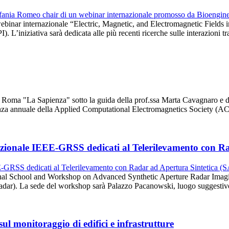
il webinar internazionale “Electric, Magnetic, and Electromagnetic Fie
 L’iniziativa sarà dedicata alle più recenti ricerche sulle interazioni t
 di Roma "La Sapienza" sotto la guida della prof.ssa Marta Cavagnaro e
erenza annuale della Applied Computational Electromagnetics Society (
azionale IEEE-GRSS dedicati al Telerilevamento con R
ional School and Workshop on Advanced Synthetic Aperture Radar Imag
Radar). La sede del workshop sarà Palazzo Pacanowski, luogo suggestiv
l monitoraggio di edifici e infrastrutture