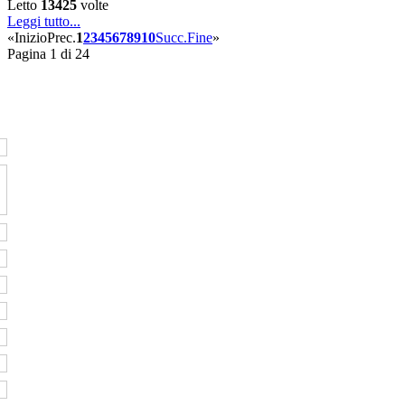
Letto
13425
volte
Leggi tutto...
«
Inizio
Prec.
1
2
3
4
5
6
7
8
9
10
Succ.
Fine
»
Pagina 1 di 24