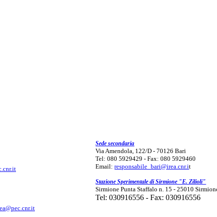
Sede secondaria
Via Amendola, 122/D - 70126 Bari
Tel: 080 5929429 - Fax: 080 5929460
Email:
responsabile_bari@irea.cnr.i
t
.cnr.it
Stazione Sperimentale di Sirmione "E. Zilioli"
Sirmione Punta Staffalo n. 15 - 25010 Sirmion
Tel: 030916556 - Fax: 030916556
rea@pec.cnr.it