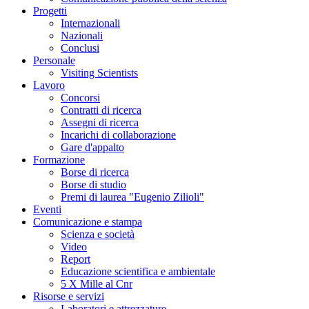
Progetti
Internazionali
Nazionali
Conclusi
Personale
Visiting Scientists
Lavoro
Concorsi
Contratti di ricerca
Assegni di ricerca
Incarichi di collaborazione
Gare d'appalto
Formazione
Borse di ricerca
Borse di studio
Premi di laurea "Eugenio Zilioli"
Eventi
Comunicazione e stampa
Scienza e società
Video
Report
Educazione scientifica e ambientale
5 X Mille al Cnr
Risorse e servizi
Laboratori e attrezzature