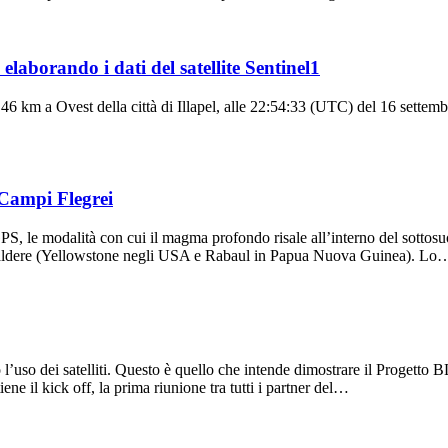
laborando i dati del satellite Sentinel1
46 km a Ovest della città di Illapel, alle 22:54:33 (UTC) del 16 settemb
i Campi Flegrei
e GPS, le modalità con cui il magma profondo risale all’interno del sott
 caldere (Yellowstone negli USA e Rabaul in Papua Nuova Guinea). Lo
rso l’uso dei satelliti. Questo è quello che intende dimostrare il Proge
 il kick off, la prima riunione tra tutti i partner del…