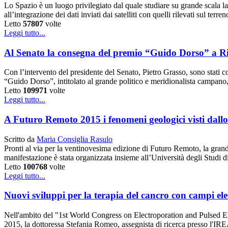
Lo Spazio è un luogo privilegiato dal quale studiare su grande scala la ve
all’integrazione dei dati inviati dai satelliti con quelli rilevati sul ter
Letto
57807
volte
Leggi tutto...
Al Senato la consegna del premio “Guido Dorso” a R
Con l’intervento del presidente del Senato, Pietro Grasso, sono stati c
“Guido Dorso”, intitolato al grande politico e meridionalista campano,
Letto
109971
volte
Leggi tutto...
A Futuro Remoto 2015 i fenomeni geologici visti dallo
Scritto da
Maria Consiglia Rasulo
Pronti al via per la ventinovesima edizione di Futuro Remoto, la grande
manifestazione è stata organizzata insieme all’Università degli Studi 
Letto
100768
volte
Leggi tutto...
Nuovi sviluppi per la terapia del cancro con campi elet
Nell'ambito del "1st World Congress on Electroporation and Pulsed El
2015, la dottoressa Stefania Romeo, assegnista di ricerca presso l'IR