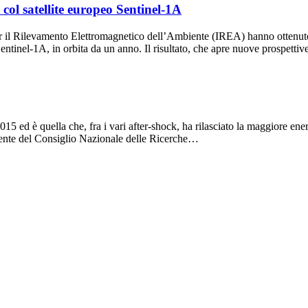
col satellite europeo Sentinel-1A
per il Rilevamento Elettromagnetico dell’Ambiente (IREA) hanno ottenut
o Sentinel-1A, in orbita da un anno. Il risultato, che apre nuove prospett
5 ed è quella che, fra i vari after-shock, ha rilasciato la maggiore ener
biente del Consiglio Nazionale delle Ricerche…