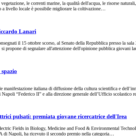
getazione, le correnti marine, la qualità dell'acqua, le risorse naturali, 
reno a livello locale è possibile migliorare la coltivazione…
iccardo Lanari
onsegnati il 15 ottobre scorso, al Senato della Repubblica presso la sal
 si propone di segnalare all'attenzione dell'opinione pubblica giovani l
 spazio
 manifestazione italiana di diffusione della cultura scientifica e dell’i
di Napoli “Federico II” e alla direzione generale dell’Ufficio scolastic
trici pulsati: premiata giovane ricercatrice dell'Irea
ectric Fields in Biology, Medicine and Food & Environmental Technolog
EA di Napoli, ha ricevuto il secondo premio nella categoria…