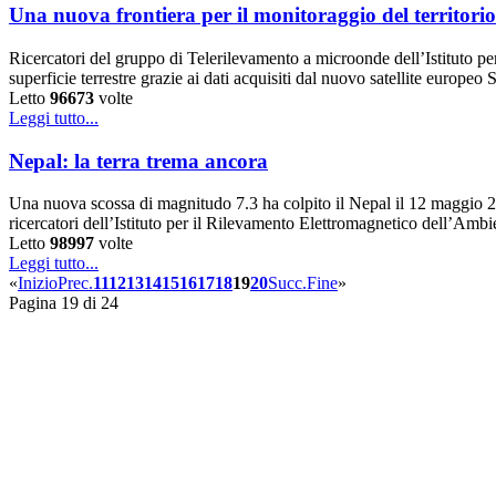
Una nuova frontiera per il monitoraggio del territorio 
Ricercatori del gruppo di Telerilevamento a microonde dell’Istituto 
superficie terrestre grazie ai dati acquisiti dal nuovo satellite europe
Letto
96673
volte
Leggi tutto...
Nepal: la terra trema ancora
Una nuova scossa di magnitudo 7.3 ha colpito il Nepal il 12 maggio 201
ricercatori dell’Istituto per il Rilevamento Elettromagnetico dell’Am
Letto
98997
volte
Leggi tutto...
«
Inizio
Prec.
11
12
13
14
15
16
17
18
19
20
Succ.
Fine
»
Pagina 19 di 24