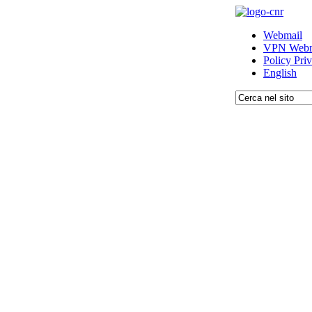
Webmail
VPN Webm
Policy Pri
English