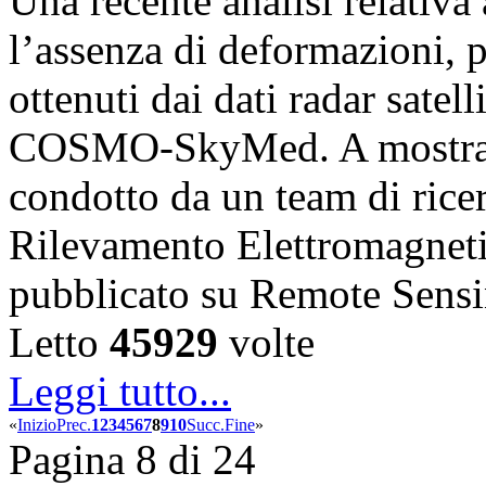
Una recente analisi relativ
l’assenza di deformazioni, pr
ottenuti dai dati radar satell
COSMO-SkyMed. A mostrare
condotto da un team di ricerc
Rilevamento Elettromagnet
pubblicato su Remote Sens
Letto
45929
volte
Leggi tutto...
«
Inizio
Prec.
1
2
3
4
5
6
7
8
9
10
Succ.
Fine
»
Pagina 8 di 24