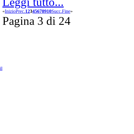
Leggi tutto...
«
Inizio
Prec.
1
2
3
4
5
6
7
8
9
10
Succ.
Fine
»
Pagina 3 di 24
il