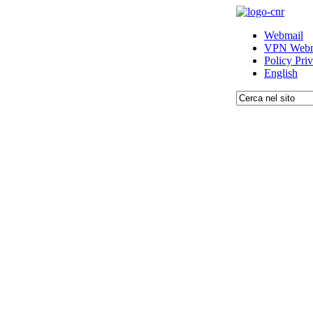
Webmail
VPN Webm
Policy Pri
English