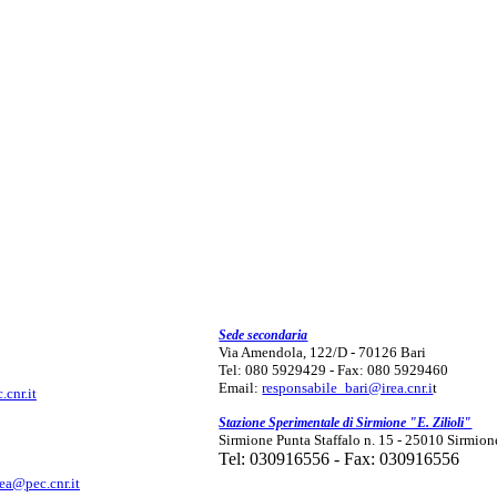
Sede secondaria
Via Amendola, 122/D - 70126 Bari
Tel: 080 5929429 - Fax: 080 5929460
Email:
responsabile_bari@irea.cnr.i
t
.cnr.it
Stazione Sperimentale di Sirmione "E. Zilioli"
Sirmione Punta Staffalo n. 15 - 25010 Sirmion
Tel: 030916556 - Fax: 030916556
rea@pec.cnr.it