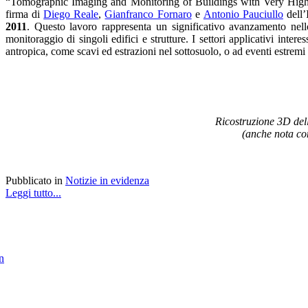
“Tomographic Imaging and Monitoring of Buildings with Very High R
firma di
Diego Reale
,
Gianfranco Fornaro
e
Antonio Pauciullo
dell’
2011
. Questo lavoro rappresenta un significativo avanzamento nello 
monitoraggio di singoli edifici e strutture. I settori applicativi interes
antropica, come scavi ed estrazioni nel sottosuolo, o ad eventi estremi 
Ricostruzione 3D del
(anche nota co
Pubblicato in
Notizie in evidenza
Leggi tutto...
in