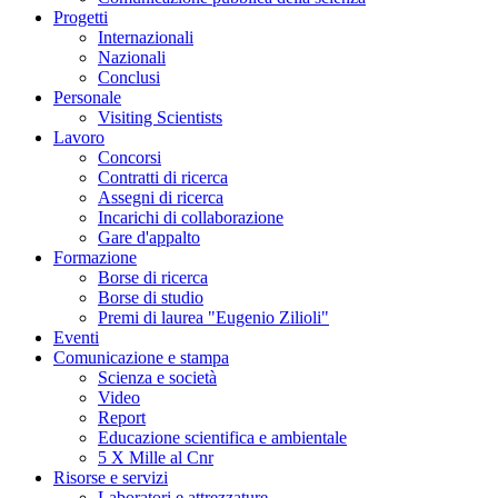
Progetti
Internazionali
Nazionali
Conclusi
Personale
Visiting Scientists
Lavoro
Concorsi
Contratti di ricerca
Assegni di ricerca
Incarichi di collaborazione
Gare d'appalto
Formazione
Borse di ricerca
Borse di studio
Premi di laurea "Eugenio Zilioli"
Eventi
Comunicazione e stampa
Scienza e società
Video
Report
Educazione scientifica e ambientale
5 X Mille al Cnr
Risorse e servizi
Laboratori e attrezzature