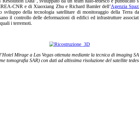
esolution Data”, sviluppato da un team italo-tedesco e pubblicato su
IREA-CNR e di Xiaoxiang Zhu e Richard Bamler dell’
Agenzia Spazi
sviluppo della tecnologia satellitare di monitoraggio della Terra da 
sano il controllo delle deformazioni di edifici ed infrastrutture associati
quali i terremoti.
l’Hotel Mirage a Las Vegas ottenuta mediante la tecnica di imaging S
me tomografia SAR) con dati ad altissima risoluzione del satellite ted