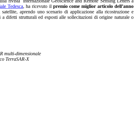
lla rivista internazionale Geoscience and Remote Sensing Letters a
ale Tedesca
, ha ricevuto il
premio come miglior articolo dell’anno
satellite, aprendo uno scenario di applicazione alla ricostruzione e
 a difetti strutturali ed esposti alle sollecitazioni di origine naturale o
AR multi-dimensionale
esco TerraSAR-X