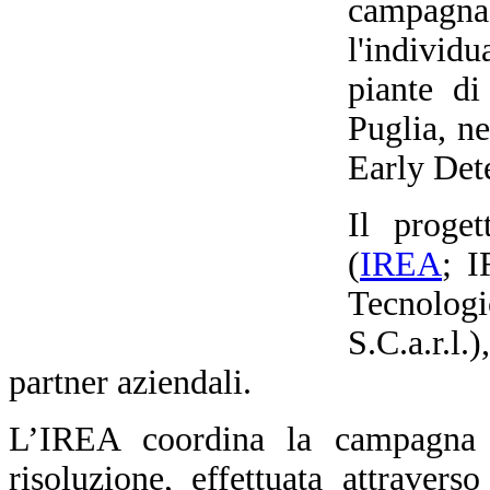
campagna
l'indivi
piante di
Puglia, n
Early Dete
Il proge
(
IREA
; I
Tecnolo
S.C.a.r.
partner aziendali.
L’IREA coordina la campagna d
risoluzione, effettuata attraverso