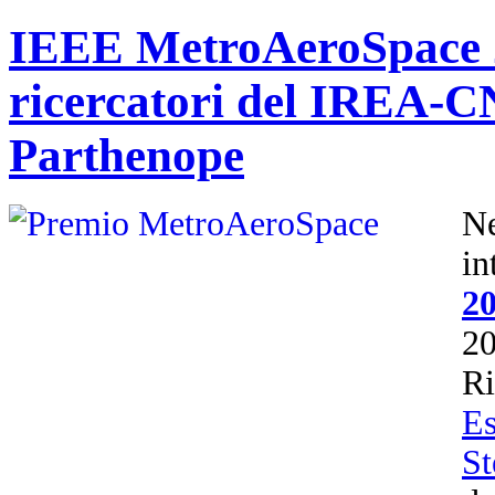
IEEE MetroAeroSpace 2
ricercatori del IREA-CN
Parthenope
N
i
2
2
R
Es
St