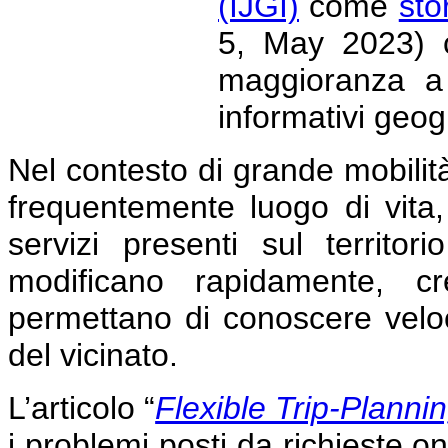
(IJGI)
come
sto
5, May 2023) c
maggioranza a 
informativi geogr
Nel contesto di grande mobilit
frequentemente luogo di vita,
servizi presenti sul territ
modificano rapidamente, c
permettano di conoscere velo
del vicinato.
L’articolo
“
Flexible Trip-Planni
i problemi posti da richieste on