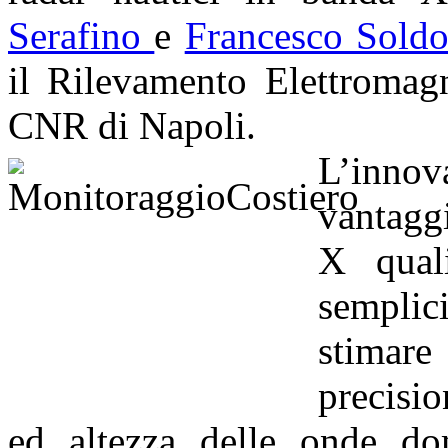
Serafino
e
Francesco Soldo
il Rilevamento Elettromag
CNR di Napoli.
L’innov
vantagg
X qual
semplici
stimare
precisi
ed altezza delle onde do