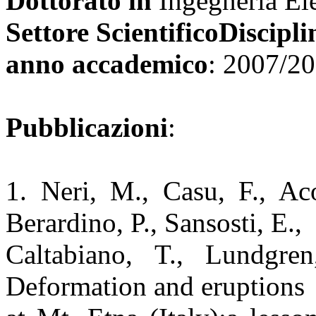
Dottorato in
Ingegneria Ele
Settore ScientificoDiscipli
anno accademico
: 2007/2
Pubblicazioni
:
1. Neri, M., Casu, F., Aco
Berardino, P., Sansosti, E.,
Caltabiano, T., Lundgre
Deformation and eruptions