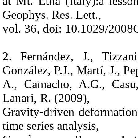
at Mt. Etna (Italy):a less
Geophys. Res. Lett.,
vol. 36, doi: 10.1029/200
2. Fernández, J., Tizzan
González, P.J., Martí, J., Pe
A., Camacho, A.G., Casu, F
Lanari, R. (2009),
Gravity-driven deformatio
time series analysis,