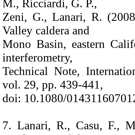
M., Ricciardi, G. P.,
Zeni, G., Lanari, R. (200
Valley caldera and
Mono Basin, eastern Califo
interferometry,
Technical Note, Internati
vol. 29, pp. 439-441,
doi: 10.1080/01431160701
7. Lanari, R., Casu, F., 