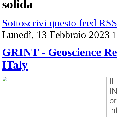
solida
Sottoscrivi questo feed RS
Lunedì, 13 Febbraio 2023 
GRINT - Geoscience Res
ITaly
I
I
p
in