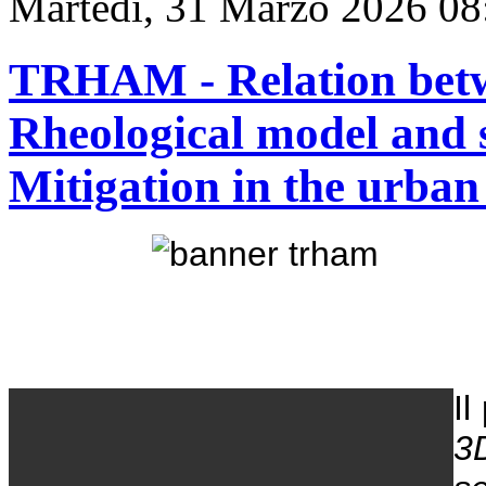
Martedì, 31 Marzo 2026 08
TRHAM - Relation bet
Rheological model and 
Mitigation in the urban
I
3