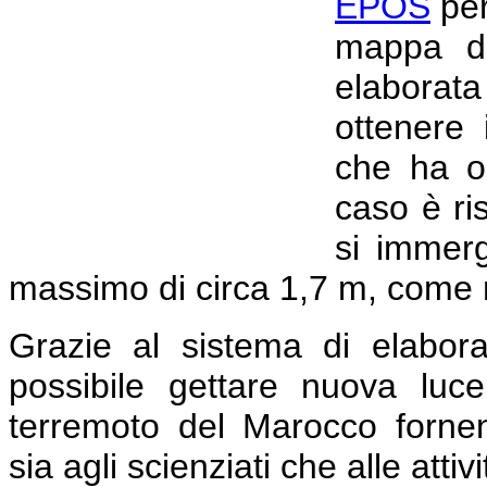
EPOS
per
mappa di
elaborat
ottenere 
che ha or
caso è ri
si immer
massimo di circa 1,7 m, come m
Grazie al sistema di elabor
possibile gettare nuova lu
terremoto del Marocco fornend
sia agli scienziati che alle attiv