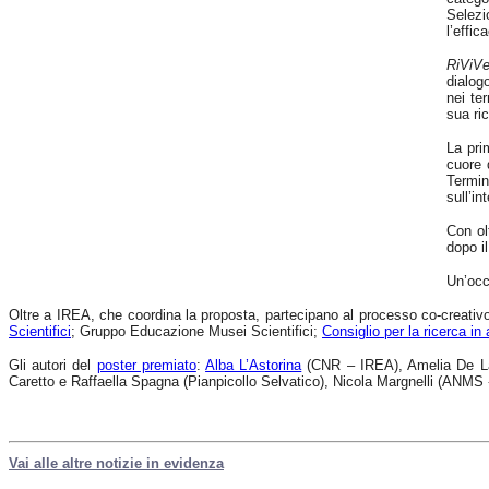
Selezi
l’effic
RiViV
dialogo
nei te
sua ri
La pri
cuore 
Termin
sull’in
Con ol
dopo i
Un’occ
Oltre a IREA, che coordina la proposta, partecipano al processo co-creativo d
Scientifici
; Gruppo Educazione Musei Scientifici;
Consiglio per la ricerca in 
Gli autori del
poster premiato
:
Alba L’Astorina
(CNR – IREA), Amelia De Laz
Caretto e Raffaella Spagna (Pianpicollo Selvatico), Nicola Margnelli (ANM
Vai alle altre notizie in evidenza