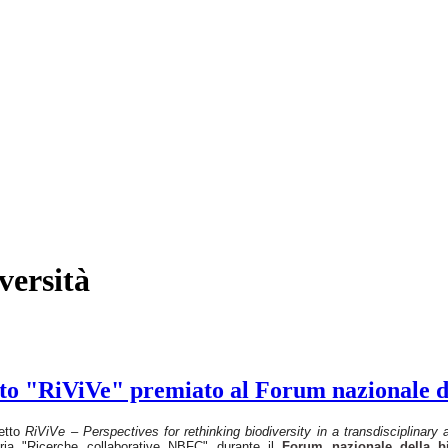
versità
getto "RiViVe" premiato al Forum nazionale d
getto
RiViVe – Perspectives for rethinking biodiversity in a transdisciplinary
ria "Ricerche collaborative NBFC" durante il
Forum nazionale della bi