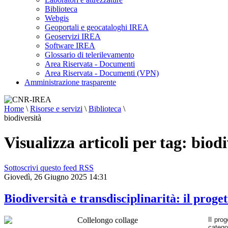
Biblioteca
Webgis
Geoportali e geocataloghi IREA
Geoservizi IREA
Software IREA
Glossario di telerilevamento
Area Riservata - Documenti
Area Riservata - Documenti (VPN)
Amministrazione trasparente
Home
\
Risorse e servizi
\
Biblioteca
\
biodiversità
Visualizza articoli per tag: biodi
Sottoscrivi questo feed RSS
Giovedì, 26 Giugno 2025 14:31
Biodiversità e transdisciplinarità: il pro
Il pro
catego