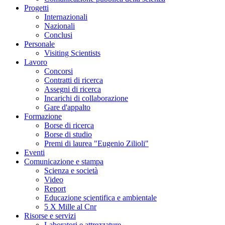
Progetti
Internazionali
Nazionali
Conclusi
Personale
Visiting Scientists
Lavoro
Concorsi
Contratti di ricerca
Assegni di ricerca
Incarichi di collaborazione
Gare d'appalto
Formazione
Borse di ricerca
Borse di studio
Premi di laurea "Eugenio Zilioli"
Eventi
Comunicazione e stampa
Scienza e società
Video
Report
Educazione scientifica e ambientale
5 X Mille al Cnr
Risorse e servizi
Laboratori e attrezzature