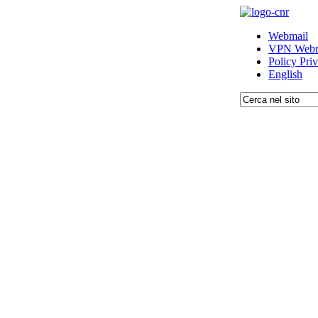
Webmail
VPN Webm
Policy Pri
English