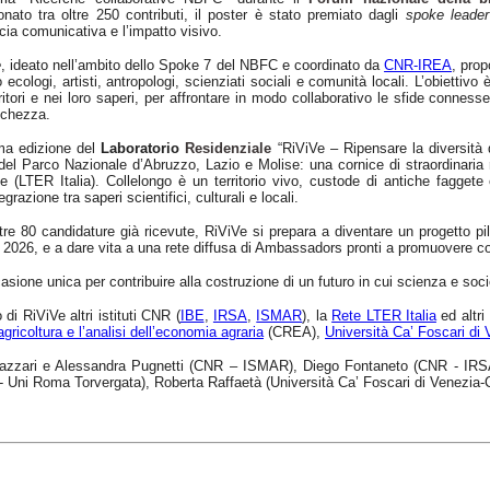
onato tra oltre 250 contributi, il poster è stato premiato dagli
spoke leader
acia comunicativa e l’impatto visivo.
e
, ideato nell’ambito dello Spoke 7 del NBFC e coordinato da
CNR-IREA
, prop
 ecologi, artisti, antropologi, scienziati sociali e comunità locali. L’obiettiv
rritori e nei loro saperi, per affrontare in modo collaborativo le sfide conness
cchezza.
ma edizione del
Laboratorio
Residenziale
“RiViVe – Ripensare la diversità d
del Parco Nazionale d’Abruzzo, Lazio e Molise: una cornice di straordinaria
e (LTER Italia). Collelongo è un territorio vivo, custode di antiche faggete 
tegrazione tra saperi scientifici, culturali e locali.
tre 80 candidature già ricevute, RiViVe si prepara a diventare un progetto pil
l 2026, e a dare vita a una rete diffusa di Ambassadors pronti a promuovere c
asione unica per contribuire alla costruzione di un futuro in cui scienza e soc
i RiViVe altri istituti CNR (
IBE
,
IRSA
,
ISMAR
), la
Rete LTER Italia
ed altri
agricoltura e l’analisi dell’economia agraria
(CREA),
Università Ca’ Foscari di
zari e Alessandra Pugnetti (CNR – ISMAR), Diego Fontaneto (CNR - IRSA)
S - Uni Roma Torvergata), Roberta Raffaetà (Università Ca’ Foscari di Venez