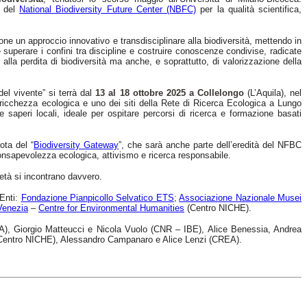
del
National Biodiversity Future Center (NBFC)
per la qualità scientifica,
one un approccio innovativo e transdisciplinare alla biodiversità, mettendo in
o è superare i confini tra discipline e costruire conoscenze condivise, radicate
e alla perdita di biodiversità ma anche, e soprattutto, di valorizzazione della
el vivente” si terrà dal
13 al 18 ottobre 2025 a Collelongo
(L’Aquila), nel
 ricchezza ecologica e uno dei siti della Rete di Ricerca Ecologica a Lungo
e saperi locali, ideale per ospitare percorsi di ricerca e formazione basati
ota del “
Biodiversity Gateway
”, che sarà anche parte dell’eredità del NFBC
onsapevolezza ecologica, attivismo e ricerca responsabile.
ietà si incontrano davvero.
 Enti:
Fondazione Pianpicollo Selvatico ETS
;
Associazione Nazionale Musei
 Venezia
–
Centre for Environmental Humanities
(Centro NICHE).
, Giorgio Matteucci e Nicola Vuolo (CNR – IBE), Alice Benessia, Andrea
ia-Centro NICHE), Alessandro Campanaro e Alice Lenzi (CREA).