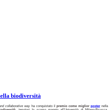
ella biodiversità
 and collaborative way
ha conquistato il
premio come miglior
poster
nella
odiversità
, tenutosi lo scorso maggio all’Università di Milano-Bicocca.