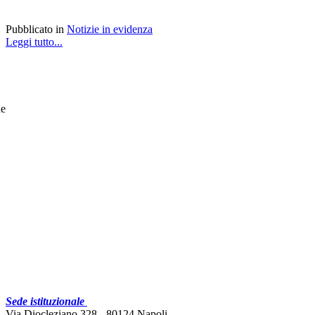
Pubblicato in
Notizie in evidenza
Leggi tutto...
he
Sede istituzionale
Via Diocleziano 328 - 80124 Napoli