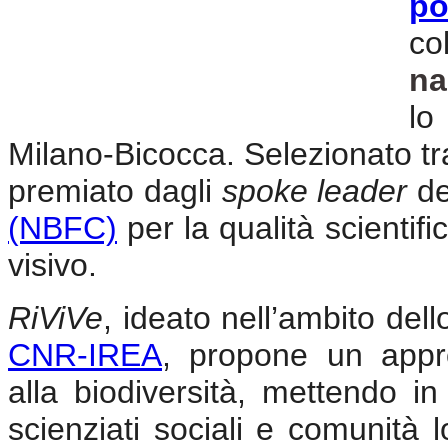
po
co
na
lo
Milano-Bicocca. Selezionato tra 
premiato dagli
spoke leader
d
(NBFC)
per la qualità scientifi
visivo.
RiViVe
, ideato nell’ambito de
CNR-IREA
, propone un appro
alla biodiversità, mettendo in 
scienziati sociali e comunità l