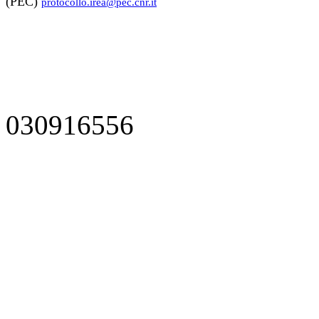
(PEC)
protocollo.irea@pec.cnr.it
030916556